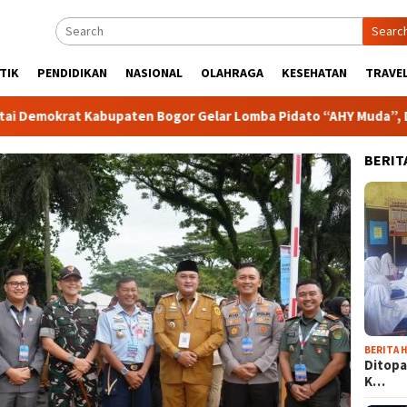
Searc
TIK
PENDIDIKAN
NASIONAL
OLAHRAGA
KESEHATAN
TRAVEL
at Kabupaten Bogor Gelar Lomba Pidato “AHY Muda”, Dorong Gen
BERIT
BERITA H
Ditopa
K…