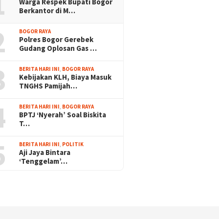
1
Warga Respek Bupati Bogor
Berkantor di M…
2
BOGOR RAYA
Polres Bogor Gerebek
Gudang Oplosan Gas …
3
BERITA HARI INI
,
BOGOR RAYA
Kebijakan KLH, Biaya Masuk
TNGHS Pamijah…
4
BERITA HARI INI
,
BOGOR RAYA
BPTJ ‘Nyerah’ Soal Biskita
T…
5
BERITA HARI INI
,
POLITIK
Aji Jaya Bintara
‘Tenggelam’…