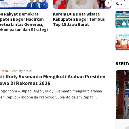
›
K…
a Rakyat Demokrat
Keren! Dua Desa Wisata
437 Ri
paten Bogor Hadirkan
Kabupaten Bogor Tembus
Ramaik
etisi Lintas Generasi,
Top 15 Jawa Barat
Tour M
Kekompakan dan Strategi
BERIT
Aga
 RAYA
February 2, 2026
ti Rudy Susmanto Mengikuti Arahan Presiden
Alamanda
owo Di Rakornas 2026
bogor.com – Bupati Bogor, Rudy Susmanto mengikuti arahan
den Republik Indonesia Prabowo Subianto dalam Rapat […]