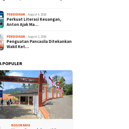
der dari 18 Provinsi
Tour Malasari Jadi Magnet
PENDIDIKAN
August 4, 2026
Perkuat Literasi Keuangan,
an Bupati Cup 2026
Sport Tourism, Dongkrak
Anton Ajak Ma…
alasari Halimun Salak
Pariwisata dan Ekonomi
Kabupaten Bogor
PENDIDIKAN
August 2, 2026
Penguatan Pancasila Ditekankan
Wakil Ket…
A POPULER
BOGOR RAYA