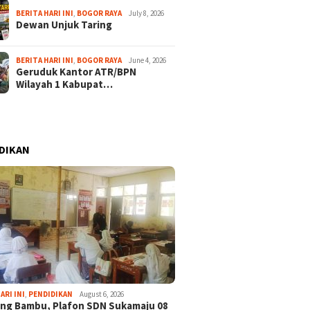
BERITA HARI INI
,
BOGOR RAYA
July 8, 2026
Dewan Unjuk Taring
BERITA HARI INI
,
BOGOR RAYA
June 4, 2026
Geruduk Kantor ATR/BPN
Wilayah 1 Kabupat…
DIKAN
ARI INI
,
PENDIDIKAN
August 6, 2026
ng Bambu, Plafon SDN Sukamaju 08