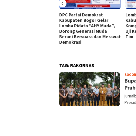
‹
DPC Partai Demokrat
Lomb
Kabupaten Bogor Gelar
Kabu
Lomba Pidato “AHY Muda”,
Komp
Dorong Generasi Muda
Uji 
Berani Bersuara dan Merawat
Tim
Demokrasi
TAG:
RAKORNAS
BOGOR
Bupa
Prab
jurnal
Presi