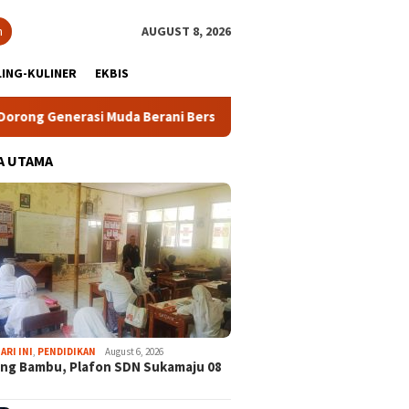
h
AUGUST 8, 2026
ING-KULINER
EKBIS
erasi Muda Berani Bersuara dan Merawat Demokrasi
Lomb
A UTAMA
ARI INI
,
PENDIDIKAN
August 6, 2026
ng Bambu, Plafon SDN Sukamaju 08