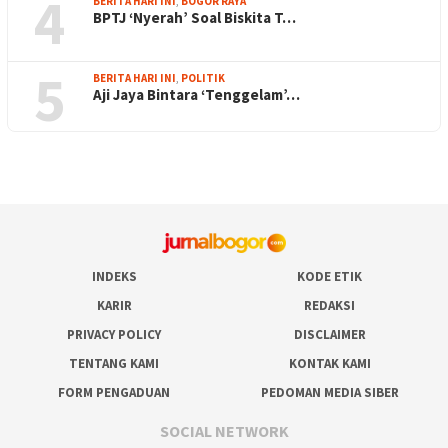
4
BERITA HARI INI
,
BOGOR RAYA
BPTJ ‘Nyerah’ Soal Biskita T…
5
BERITA HARI INI
,
POLITIK
Aji Jaya Bintara ‘Tenggelam’…
INDEKS
KODE ETIK
KARIR
REDAKSI
PRIVACY POLICY
DISCLAIMER
TENTANG KAMI
KONTAK KAMI
FORM PENGADUAN
PEDOMAN MEDIA SIBER
SOCIAL NETWORK