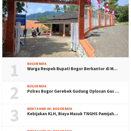
1
BOGOR RAYA
Warga Respek Bupati Bogor Berkantor di M…
2
BOGOR RAYA
Polres Bogor Gerebek Gudang Oplosan Gas …
3
BERITA HARI INI
,
BOGOR RAYA
Kebijakan KLH, Biaya Masuk TNGHS Pamijah…