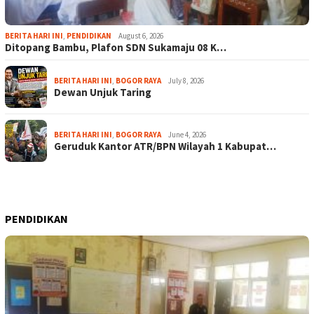
BERITA HARI INI
,
PENDIDIKAN
August 6, 2026
Ditopang Bambu, Plafon SDN Sukamaju 08 K…
BERITA HARI INI
,
BOGOR RAYA
July 8, 2026
Dewan Unjuk Taring
BERITA HARI INI
,
BOGOR RAYA
June 4, 2026
Geruduk Kantor ATR/BPN Wilayah 1 Kabupat…
PENDIDIKAN