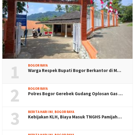
1
BOGOR RAYA
Warga Respek Bupati Bogor Berkantor di M…
2
BOGOR RAYA
Polres Bogor Gerebek Gudang Oplosan Gas …
3
BERITA HARI INI
,
BOGOR RAYA
Kebijakan KLH, Biaya Masuk TNGHS Pamijah…
BERITA HARI INI
,
BOGOR RAYA