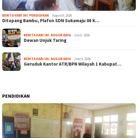
BERITA HARI INI
,
PENDIDIKAN
August 6, 2026
Ditopang Bambu, Plafon SDN Sukamaju 08 K…
BERITA HARI INI
,
BOGOR RAYA
July 8, 2026
Dewan Unjuk Taring
BERITA HARI INI
,
BOGOR RAYA
June 4, 2026
Geruduk Kantor ATR/BPN Wilayah 1 Kabupat…
PENDIDIKAN