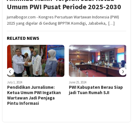
Umum PWI Pusat Periode 2025-2030
jurnalbogor.com - Kongres Persatuan Wartawan Indonesia (PWI)
2025 yang digelar di Gedung BPPTIK Komdigi, Jababeka, […]
RELATED NEWS
‹
›
July 1, 2024
June 25, 2024
J
Pendidikan Jurnalisme:
PWI Kabupaten Berau Siap
J
Ketua Umum PWI Ingatkan
jadi Tuan Rumah SJI
B
Wartawan Jadi Penjaga
Pintu Informasi