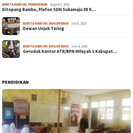
BERITA HARI INI
,
PENDIDIKAN
August 6, 2026
Ditopang Bambu, Plafon SDN Sukamaju 08 K…
BERITA HARI INI
,
BOGOR RAYA
July 8, 2026
Dewan Unjuk Taring
BERITA HARI INI
,
BOGOR RAYA
June 4, 2026
Geruduk Kantor ATR/BPN Wilayah 1 Kabupat…
PENDIDIKAN