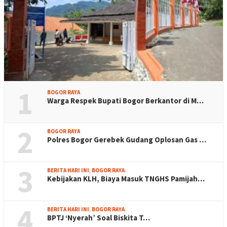
1
BOGOR RAYA
Warga Respek Bupati Bogor Berkantor di M…
2
BOGOR RAYA
Polres Bogor Gerebek Gudang Oplosan Gas …
3
BERITA HARI INI
,
BOGOR RAYA
Kebijakan KLH, Biaya Masuk TNGHS Pamijah…
4
BERITA HARI INI
,
BOGOR RAYA
BPTJ ‘Nyerah’ Soal Biskita T…