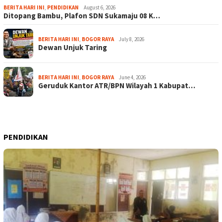
BERITA HARI INI
,
PENDIDIKAN
August 6, 2026
Ditopang Bambu, Plafon SDN Sukamaju 08 K…
BERITA HARI INI
,
BOGOR RAYA
July 8, 2026
Dewan Unjuk Taring
BERITA HARI INI
,
BOGOR RAYA
June 4, 2026
Geruduk Kantor ATR/BPN Wilayah 1 Kabupat…
PENDIDIKAN