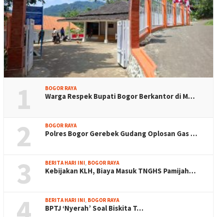
1
BOGOR RAYA
Warga Respek Bupati Bogor Berkantor di M…
2
BOGOR RAYA
Polres Bogor Gerebek Gudang Oplosan Gas …
3
BERITA HARI INI
,
BOGOR RAYA
Kebijakan KLH, Biaya Masuk TNGHS Pamijah…
4
BERITA HARI INI
,
BOGOR RAYA
BPTJ ‘Nyerah’ Soal Biskita T…