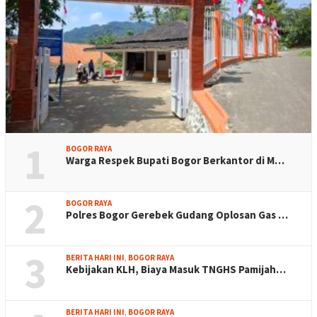
1
BOGOR RAYA
Warga Respek Bupati Bogor Berkantor di M…
2
BOGOR RAYA
Polres Bogor Gerebek Gudang Oplosan Gas …
3
BERITA HARI INI
,
BOGOR RAYA
Kebijakan KLH, Biaya Masuk TNGHS Pamijah…
BERITA HARI INI
,
BOGOR RAYA