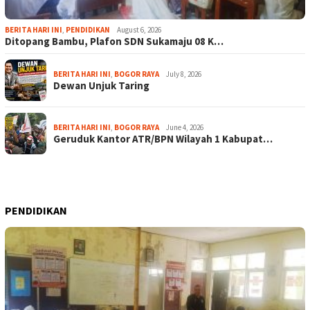
BERITA HARI INI
,
PENDIDIKAN
August 6, 2026
Ditopang Bambu, Plafon SDN Sukamaju 08 K…
BERITA HARI INI
,
BOGOR RAYA
July 8, 2026
Dewan Unjuk Taring
BERITA HARI INI
,
BOGOR RAYA
June 4, 2026
Geruduk Kantor ATR/BPN Wilayah 1 Kabupat…
PENDIDIKAN