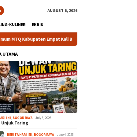
h
AUGUST 6, 2026
ING-KULINER
EKBIS
Q Kabupaten Empat Kali Beruntun
Bupati Rudy Susmanto: 
A UTAMA
ARI INI
,
BOGOR RAYA
July 8, 2026
 Unjuk Taring
BERITA HARI INI
,
BOGOR RAYA
June 4, 2026