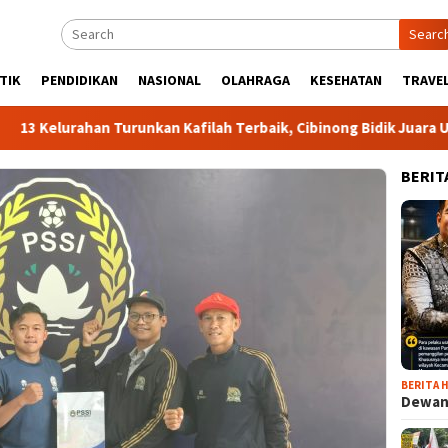
Searc
TIK
PENDIDIKAN
NASIONAL
OLAHRAGA
KESEHATAN
TRAVEL
urahan Turunkan Kafilah Terbaik, Cibinong Bidik Juara Umum MT
BERIT
BERITA H
Dewan