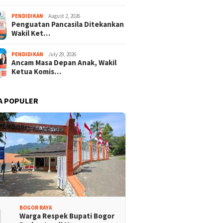
PENDIDIKAN
August 2, 2026
Penguatan Pancasila Ditekankan
KONI Apresiasi Atlet
Festival Budaya Sunda
Wakil Ket…
 Tebing Terlibat
Perkuat Peran Guru PAUD
aran Merah Putih
Sukseskan Wajib Belajar 13
sa
Tahun
PENDIDIKAN
July 29, 2026
Ancam Masa Depan Anak, Wakil
Ketua Komis…
A POPULER
1
BOGOR RAYA
Warga Respek Bupati Bogor