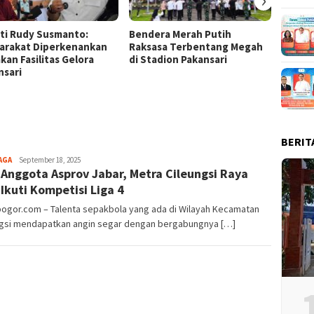
ti Rudy Susmanto:
Bendera Merah Putih
Ketua 
arakat Diperkenankan
Raksasa Terbentang Megah
Panjat
kan Fasilitas Gelora
di Stadion Pakansari
Pengib
nsari
Raksa
BERIT
Aga
AGA
September 18, 2025
 Anggota Asprov Jabar, Metra Cileungsi Raya
Alamanda
 Ikuti Kompetisi Liga 4
bogor.com – Talenta sepakbola yang ada di Wilayah Kecamatan
ngsi mendapatkan angin segar dengan bergabungnya […]