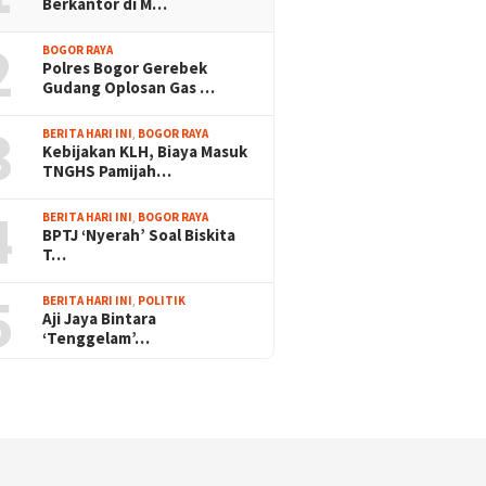
Berkantor di M…
2
BOGOR RAYA
Polres Bogor Gerebek
Gudang Oplosan Gas …
3
BERITA HARI INI
,
BOGOR RAYA
Kebijakan KLH, Biaya Masuk
TNGHS Pamijah…
4
BERITA HARI INI
,
BOGOR RAYA
BPTJ ‘Nyerah’ Soal Biskita
T…
5
BERITA HARI INI
,
POLITIK
Aji Jaya Bintara
‘Tenggelam’…