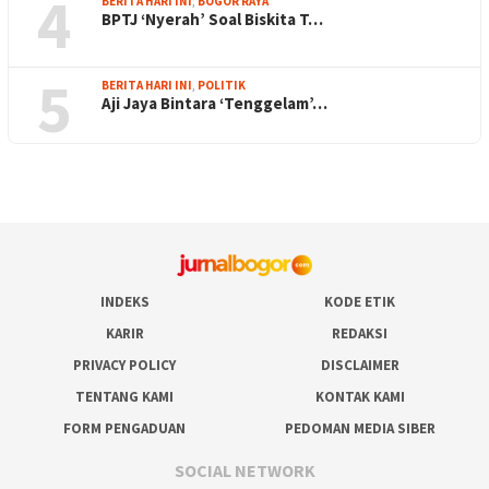
4
BERITA HARI INI
,
BOGOR RAYA
BPTJ ‘Nyerah’ Soal Biskita T…
5
BERITA HARI INI
,
POLITIK
Aji Jaya Bintara ‘Tenggelam’…
INDEKS
KODE ETIK
KARIR
REDAKSI
PRIVACY POLICY
DISCLAIMER
TENTANG KAMI
KONTAK KAMI
FORM PENGADUAN
PEDOMAN MEDIA SIBER
SOCIAL NETWORK