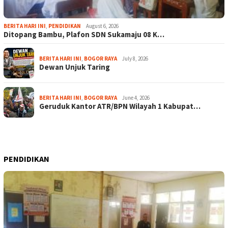
BERITA HARI INI
,
PENDIDIKAN
August 6, 2026
Ditopang Bambu, Plafon SDN Sukamaju 08 K…
BERITA HARI INI
,
BOGOR RAYA
July 8, 2026
Dewan Unjuk Taring
BERITA HARI INI
,
BOGOR RAYA
June 4, 2026
Geruduk Kantor ATR/BPN Wilayah 1 Kabupat…
PENDIDIKAN