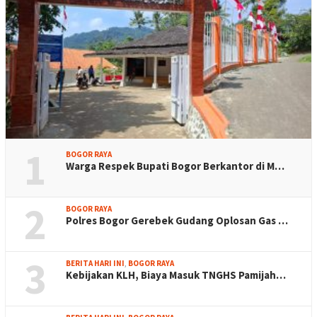
1
BOGOR RAYA
Warga Respek Bupati Bogor Berkantor di M…
2
BOGOR RAYA
Polres Bogor Gerebek Gudang Oplosan Gas …
3
BERITA HARI INI
,
BOGOR RAYA
Kebijakan KLH, Biaya Masuk TNGHS Pamijah…