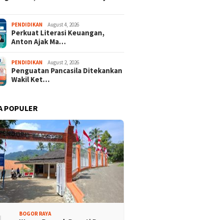
PENDIDIKAN
August 4, 2026
Perkuat Literasi Keuangan,
Anton Ajak Ma…
PENDIDIKAN
August 2, 2026
Penguatan Pancasila Ditekankan
Wakil Ket…
A POPULER
alasari Halimun Salak
Ekspedisi Bogor Biru ke-5,
iminati, Ratusan Rider
Partai Demokrat Lakukan
8 Provinsi Ramaikan
Bersih-bersih Sungai di
 Bogor Cup 2026
Jasinga
BOGOR RAYA