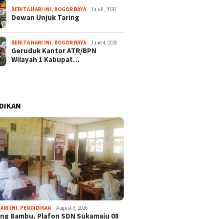
BERITA HARI INI
,
BOGOR RAYA
July 8, 2026
Dewan Unjuk Taring
BERITA HARI INI
,
BOGOR RAYA
June 4, 2026
Geruduk Kantor ATR/BPN
Wilayah 1 Kabupat…
DIKAN
ARI INI
,
PENDIDIKAN
August 6, 2026
ng Bambu, Plafon SDN Sukamaju 08