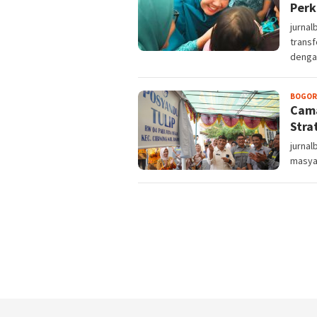
Perk
jurna
trans
denga
BOGOR
Cama
Stra
jurna
masyar