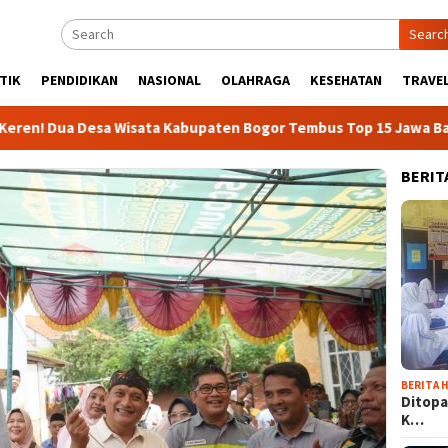
Searc
TIK
PENDIDIKAN
NASIONAL
OLAHRAGA
KESEHATAN
TRAVEL
 Desa Wisata Kabupaten Bogor Tembus Top 15 Jawa Barat
BERIT
BERITA H
Ditopa
K…