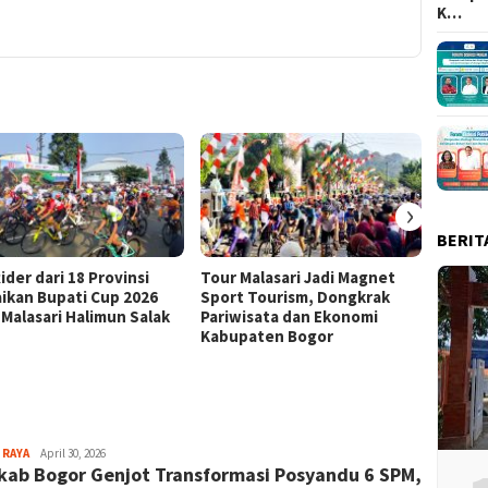
K…
›
BERIT
ider dari 18 Provinsi
Tour Malasari Jadi Magnet
Tour M
ikan Bupati Cup 2026
Sport Tourism, Dongkrak
Kian D
 Malasari Halimun Salak
Pariwisata dan Ekonomi
dari 1
Kabupaten Bogor
Bupati
Aga
 RAYA
April 30, 2026
ab Bogor Genjot Transformasi Posyandu 6 SPM,
Alamanda