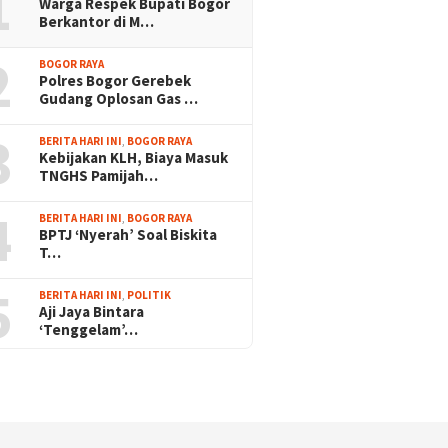
1
Warga Respek Bupati Bogor
Berkantor di M…
2
BOGOR RAYA
Polres Bogor Gerebek
Gudang Oplosan Gas …
3
BERITA HARI INI
,
BOGOR RAYA
Kebijakan KLH, Biaya Masuk
TNGHS Pamijah…
4
BERITA HARI INI
,
BOGOR RAYA
BPTJ ‘Nyerah’ Soal Biskita
T…
5
BERITA HARI INI
,
POLITIK
Aji Jaya Bintara
‘Tenggelam’…