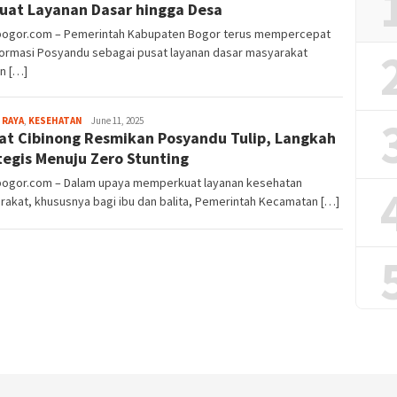
uat Layanan Dasar hingga Desa
lbogor.com – Pemerintah Kabupaten Bogor terus mempercepat
formasi Posyandu sebagai pusat layanan dasar masyarakat
n […]
Aga
 RAYA
,
KESEHATAN
June 11, 2025
t Cibinong Resmikan Posyandu Tulip, Langkah
Alamanda
tegis Menuju Zero Stunting
lbogor.com – Dalam upaya memperkuat layanan kesehatan
akat, khususnya bagi ibu dan balita, Pemerintah Kecamatan […]