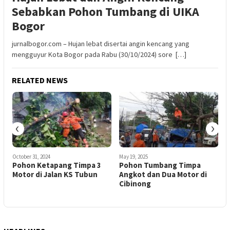
Sebabkan Pohon Tumbang di UIKA
Bogor
jurnalbogor.com – Hujan lebat disertai angin kencang yang
mengguyur Kota Bogor pada Rabu (30/10/2024) sore […]
RELATED NEWS
‹
›
October 31, 2024
May 19, 2025
J
Pohon Ketapang Timpa 3
Pohon Tumbang Timpa
Motor di Jalan KS Tubun
Angkot dan Dua Motor di
Cibinong