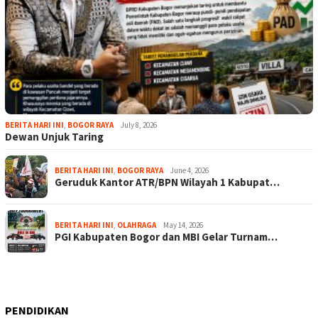
BERITA HARI INI
,
BOGOR RAYA
July 8, 2026
Dewan Unjuk Taring
BERITA HARI INI
,
BOGOR RAYA
June 4, 2026
Geruduk Kantor ATR/BPN Wilayah 1 Kabupat…
BERITA HARI INI
,
OLAHRAGA
May 14, 2026
PGI Kabupaten Bogor dan MBI Gelar Turnam…
PENDIDIKAN