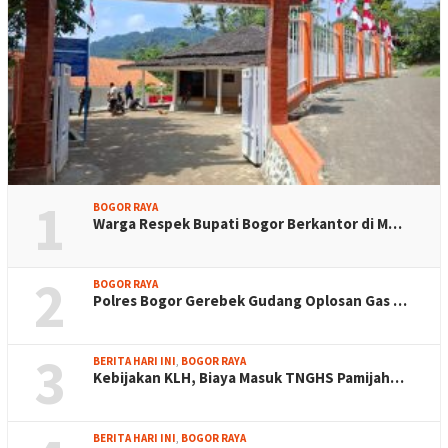
1
BOGOR RAYA
Warga Respek Bupati Bogor Berkantor di M…
2
BOGOR RAYA
Polres Bogor Gerebek Gudang Oplosan Gas …
3
BERITA HARI INI
,
BOGOR RAYA
Kebijakan KLH, Biaya Masuk TNGHS Pamijah…
BERITA HARI INI
,
BOGOR RAYA