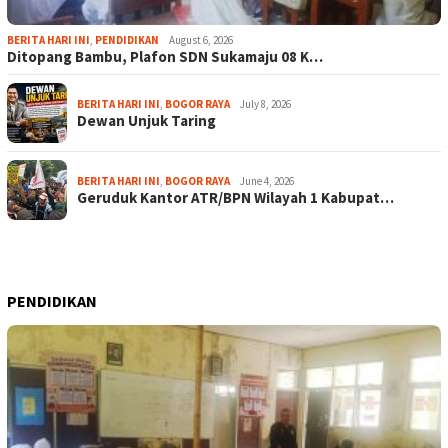
BERITA HARI INI
,
PENDIDIKAN
August 6, 2026
Ditopang Bambu, Plafon SDN Sukamaju 08 K…
BERITA HARI INI
,
BOGOR RAYA
July 8, 2026
Dewan Unjuk Taring
BERITA HARI INI
,
BOGOR RAYA
June 4, 2026
Geruduk Kantor ATR/BPN Wilayah 1 Kabupat…
PENDIDIKAN