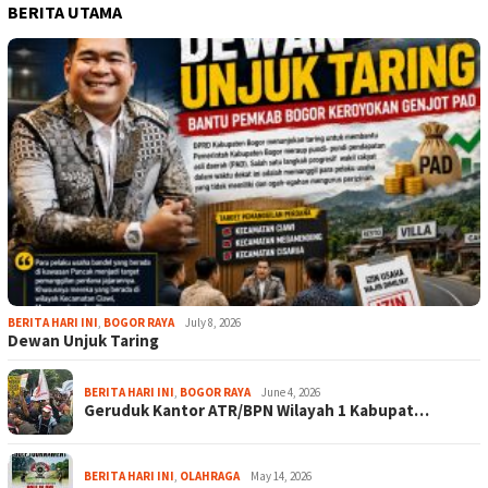
BERITA UTAMA
BERITA HARI INI
,
BOGOR RAYA
July 8, 2026
Dewan Unjuk Taring
BERITA HARI INI
,
BOGOR RAYA
June 4, 2026
Geruduk Kantor ATR/BPN Wilayah 1 Kabupat…
BERITA HARI INI
,
OLAHRAGA
May 14, 2026