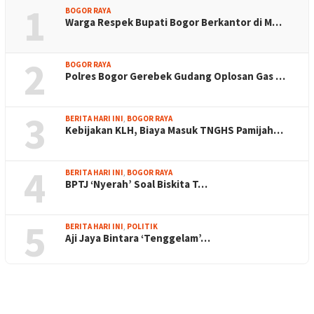
1
BOGOR RAYA
Warga Respek Bupati Bogor Berkantor di M…
2
BOGOR RAYA
Polres Bogor Gerebek Gudang Oplosan Gas …
3
BERITA HARI INI
,
BOGOR RAYA
Kebijakan KLH, Biaya Masuk TNGHS Pamijah…
4
BERITA HARI INI
,
BOGOR RAYA
BPTJ ‘Nyerah’ Soal Biskita T…
5
BERITA HARI INI
,
POLITIK
Aji Jaya Bintara ‘Tenggelam’…