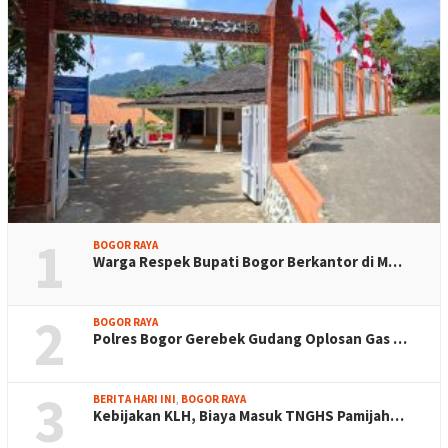
1
BOGOR RAYA
Warga Respek Bupati Bogor Berkantor di M…
2
BOGOR RAYA
Polres Bogor Gerebek Gudang Oplosan Gas …
3
BERITA HARI INI
,
BOGOR RAYA
Kebijakan KLH, Biaya Masuk TNGHS Pamijah…