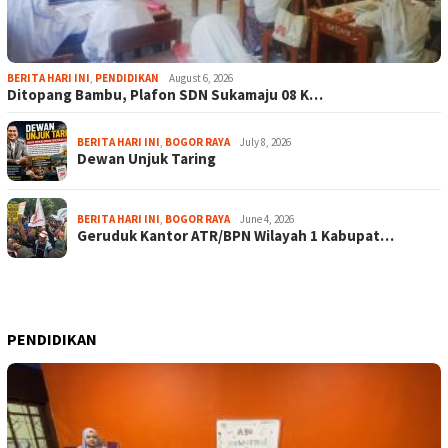
BERITA HARI INI
,
PENDIDIKAN
August 6, 2026
Ditopang Bambu, Plafon SDN Sukamaju 08 K…
BERITA HARI INI
,
BOGOR RAYA
July 8, 2026
Dewan Unjuk Taring
BERITA HARI INI
,
BOGOR RAYA
June 4, 2026
Geruduk Kantor ATR/BPN Wilayah 1 Kabupat…
PENDIDIKAN