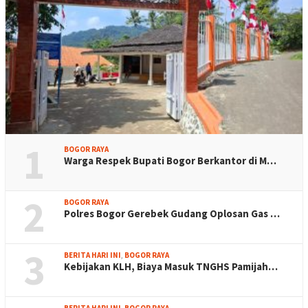
1
BOGOR RAYA
Warga Respek Bupati Bogor Berkantor di M…
2
BOGOR RAYA
Polres Bogor Gerebek Gudang Oplosan Gas …
3
BERITA HARI INI
,
BOGOR RAYA
Kebijakan KLH, Biaya Masuk TNGHS Pamijah…
BERITA HARI INI
,
BOGOR RAYA