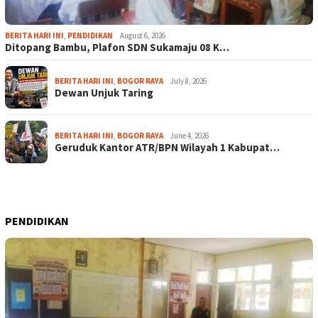
BERITA HARI INI
,
PENDIDIKAN
August 6, 2026
Ditopang Bambu, Plafon SDN Sukamaju 08 K…
BERITA HARI INI
,
BOGOR RAYA
July 8, 2026
Dewan Unjuk Taring
BERITA HARI INI
,
BOGOR RAYA
June 4, 2026
Geruduk Kantor ATR/BPN Wilayah 1 Kabupat…
PENDIDIKAN