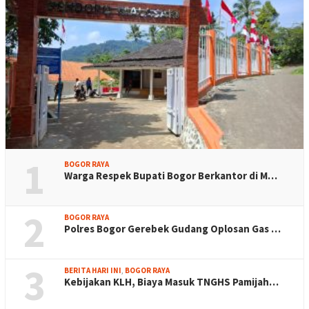
1
BOGOR RAYA
Warga Respek Bupati Bogor Berkantor di M…
2
BOGOR RAYA
Polres Bogor Gerebek Gudang Oplosan Gas …
3
BERITA HARI INI
,
BOGOR RAYA
Kebijakan KLH, Biaya Masuk TNGHS Pamijah…