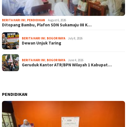
BERITA HARI INI
,
PENDIDIKAN
August 6, 2026
Ditopang Bambu, Plafon SDN Sukamaju 08 K…
BERITA HARI INI
,
BOGOR RAYA
July 8, 2026
Dewan Unjuk Taring
BERITA HARI INI
,
BOGOR RAYA
June 4, 2026
Geruduk Kantor ATR/BPN Wilayah 1 Kabupat…
PENDIDIKAN