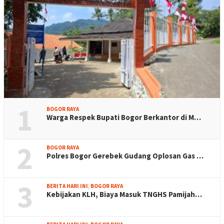
1
BOGOR RAYA
Warga Respek Bupati Bogor Berkantor di M…
2
BOGOR RAYA
Polres Bogor Gerebek Gudang Oplosan Gas …
3
BERITA HARI INI
,
BOGOR RAYA
Kebijakan KLH, Biaya Masuk TNGHS Pamijah…