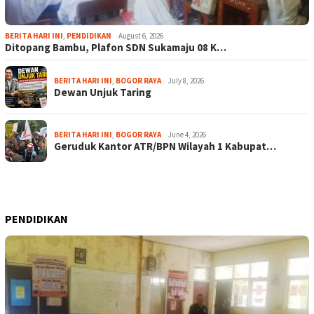
BERITA HARI INI
,
PENDIDIKAN
August 6, 2026
Ditopang Bambu, Plafon SDN Sukamaju 08 K…
BERITA HARI INI
,
BOGOR RAYA
July 8, 2026
Dewan Unjuk Taring
BERITA HARI INI
,
BOGOR RAYA
June 4, 2026
Geruduk Kantor ATR/BPN Wilayah 1 Kabupat…
PENDIDIKAN