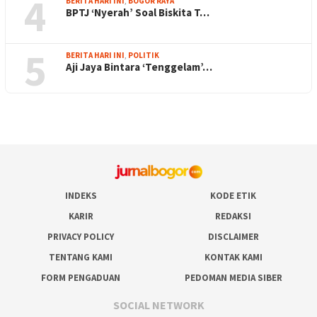
4
BERITA HARI INI
,
BOGOR RAYA
BPTJ ‘Nyerah’ Soal Biskita T…
5
BERITA HARI INI
,
POLITIK
Aji Jaya Bintara ‘Tenggelam’…
INDEKS
KODE ETIK
KARIR
REDAKSI
PRIVACY POLICY
DISCLAIMER
TENTANG KAMI
KONTAK KAMI
FORM PENGADUAN
PEDOMAN MEDIA SIBER
SOCIAL NETWORK