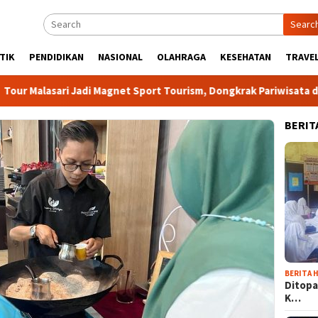
Searc
TIK
PENDIDIKAN
NASIONAL
OLAHRAGA
KESEHATAN
TRAVEL
ari Jadi Magnet Sport Tourism, Dongkrak Pariwisata dan Ekonom
BERIT
BERITA H
Ditopa
K…