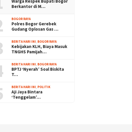
1
Warga Respek Bupati Bogor
Berkantor di M…
2
BOGOR RAYA
Polres Bogor Gerebek
Gudang Oplosan Gas …
3
BERITA HARI INI
,
BOGOR RAYA
Kebijakan KLH, Biaya Masuk
TNGHS Pamijah…
4
BERITA HARI INI
,
BOGOR RAYA
BPTJ ‘Nyerah’ Soal Biskita
T…
5
BERITA HARI INI
,
POLITIK
Aji Jaya Bintara
‘Tenggelam’…