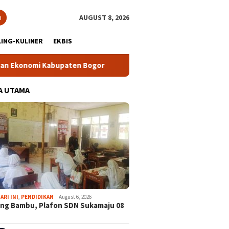
h
AUGUST 8, 2026
ING-KULINER
EKBIS
i Kabupaten Bogor
Tour Malasari Halimun Salak Kian Dimin
A UTAMA
ARI INI
,
PENDIDIKAN
August 6, 2026
ng Bambu, Plafon SDN Sukamaju 08