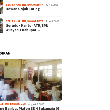
BERITA HARI INI
,
BOGOR RAYA
July 8, 2026
Dewan Unjuk Taring
BERITA HARI INI
,
BOGOR RAYA
June 4, 2026
Geruduk Kantor ATR/BPN
Wilayah 1 Kabupat…
DIKAN
ARI INI
,
PENDIDIKAN
August 6, 2026
ng Bambu, Plafon SDN Sukamaju 08