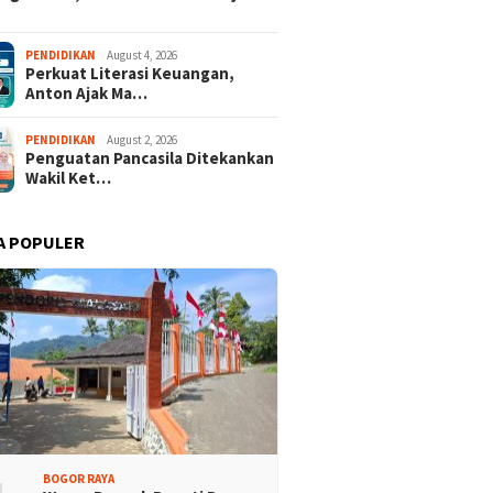
isi Bogor Biru di
Jelang Mukab IX KADIN
PENDIDIKAN
August 4, 2026
Perkuat Literasi Keuangan,
adin Bangun Kesadaran
Kabupaten Bogor, PHRI Bulat
Anton Ajak Ma…
akat Sungai Bebas
Dukung Ridwan Rusliadi
ah
PENDIDIKAN
August 2, 2026
Penguatan Pancasila Ditekankan
Wakil Ket…
A POPULER
BOGOR RAYA