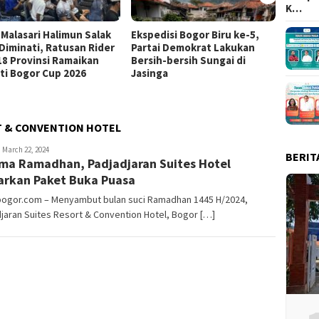
K…
 Malasari Halimun Salak
Ekspedisi Bogor Biru ke-5,
Eksped
 Diminati, Ratusan Rider
Partai Demokrat Lakukan
Pangr
 18 Provinsi Ramaikan
Bersih-bersih Sungai di
Masyar
ti Bogor Cup 2026
Jasinga
Samp
T & CONVENTION HOTEL
ayyev
March 22, 2024
BERIT
ma Ramadhan, Padjadjaran Suites Hotel
rkan Paket Buka Puasa
lbogor.com – Menyambut bulan suci Ramadhan 1445 H/2024,
jaran Suites Resort & Convention Hotel, Bogor […]