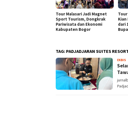
Tour Malasari Jadi Magnet
Tour
Sport Tourism, Dongkrak
Kian
Pariwisata dan Ekonomi
dari
Kabupaten Bogor
Bupa
TAG:
PADJADJARAN SUITES RESOR
S
EKBIS
Sela
Tawa
jurna
Padjad