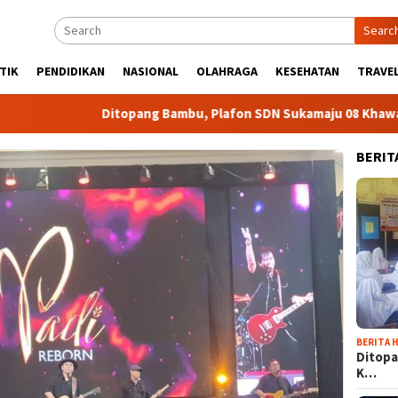
Searc
TIK
PENDIDIKAN
NASIONAL
OLAHRAGA
KESEHATAN
TRAVEL
Ditopang Bambu, Plafon SDN Sukamaju 08 Khawatir Ambr
BERIT
BERITA H
Ditopa
K…