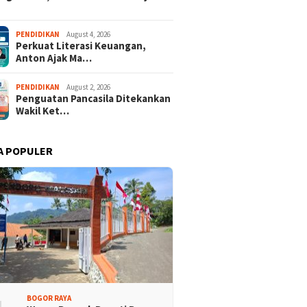
Promosi Wisata,
Kajari Denny Achmad Dukung
n Peserta Ikuti Tour
Pembangunan Wisma dan
PENDIDIKAN
August 4, 2026
ri Halimun Salak 2026
Sarana Latihan Atlet NPCI
Perkuat Literasi Keuangan,
Anton Ajak Ma…
PENDIDIKAN
August 2, 2026
Penguatan Pancasila Ditekankan
Wakil Ket…
A POPULER
BOGOR RAYA