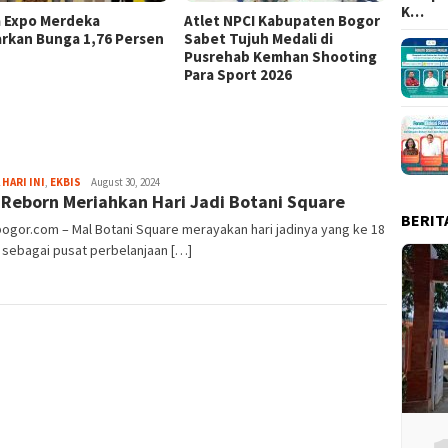
K…
a Expo Merdeka
Atlet NPCI Kabupaten Bogor
Ajang 
rkan Bunga 1,76 Persen
Sabet Tujuh Medali di
Ratusa
Pusrehab Kemhan Shooting
Malasa
Para Sport 2026
Fredy
 HARI INI
,
EKBIS
August 30, 2024
 Reborn Meriahkan Hari Jadi Botani Square
Kristianto
BERIT
bogor.com – Mal Botani Square merayakan hari jadinya yang ke 18
 sebagai pusat perbelanjaan […]