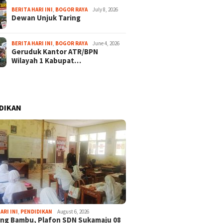
BERITA HARI INI
,
BOGOR RAYA
July 8, 2026
Dewan Unjuk Taring
BERITA HARI INI
,
BOGOR RAYA
June 4, 2026
Geruduk Kantor ATR/BPN
Wilayah 1 Kabupat…
DIKAN
ARI INI
,
PENDIDIKAN
August 6, 2026
ng Bambu, Plafon SDN Sukamaju 08