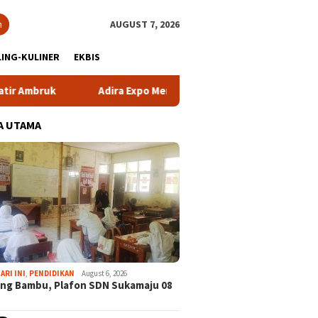
h
AUGUST 7, 2026
ING-KULINER
EKBIS
uk
Adira Expo Merdeka Tawarkan Bunga 1,76 Persen
A UTAMA
ARI INI
,
PENDIDIKAN
August 6, 2026
ng Bambu, Plafon SDN Sukamaju 08