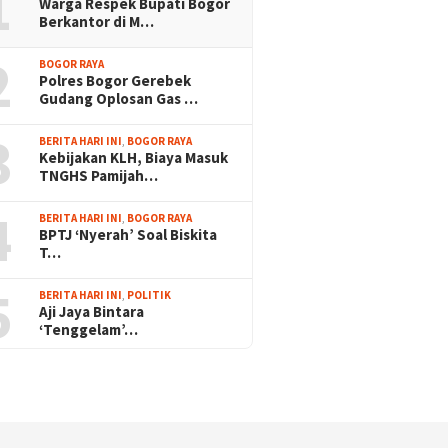
1
Warga Respek Bupati Bogor
Berkantor di M…
2
BOGOR RAYA
Polres Bogor Gerebek
Gudang Oplosan Gas …
3
BERITA HARI INI
,
BOGOR RAYA
Kebijakan KLH, Biaya Masuk
TNGHS Pamijah…
4
BERITA HARI INI
,
BOGOR RAYA
BPTJ ‘Nyerah’ Soal Biskita
T…
5
BERITA HARI INI
,
POLITIK
Aji Jaya Bintara
‘Tenggelam’…