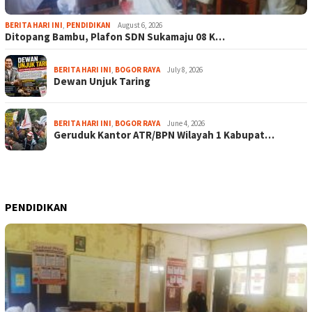
BERITA HARI INI
,
PENDIDIKAN
August 6, 2026
Ditopang Bambu, Plafon SDN Sukamaju 08 K…
BERITA HARI INI
,
BOGOR RAYA
July 8, 2026
Dewan Unjuk Taring
BERITA HARI INI
,
BOGOR RAYA
June 4, 2026
Geruduk Kantor ATR/BPN Wilayah 1 Kabupat…
PENDIDIKAN