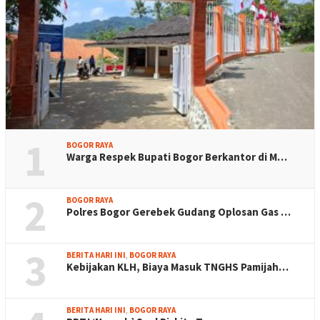
1
BOGOR RAYA
Warga Respek Bupati Bogor Berkantor di M…
2
BOGOR RAYA
Polres Bogor Gerebek Gudang Oplosan Gas …
3
BERITA HARI INI
,
BOGOR RAYA
Kebijakan KLH, Biaya Masuk TNGHS Pamijah…
BERITA HARI INI
,
BOGOR RAYA