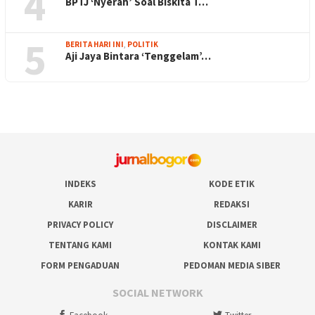
4
BPTJ ‘Nyerah’ Soal Biskita T…
5
BERITA HARI INI
,
POLITIK
Aji Jaya Bintara ‘Tenggelam’…
INDEKS
KODE ETIK
KARIR
REDAKSI
PRIVACY POLICY
DISCLAIMER
TENTANG KAMI
KONTAK KAMI
FORM PENGADUAN
PEDOMAN MEDIA SIBER
SOCIAL NETWORK