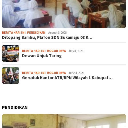
BERITA HARI INI
,
PENDIDIKAN
August 6, 2026
Ditopang Bambu, Plafon SDN Sukamaju 08 K…
BERITA HARI INI
,
BOGOR RAYA
July 8, 2026
Dewan Unjuk Taring
BERITA HARI INI
,
BOGOR RAYA
June 4, 2026
Geruduk Kantor ATR/BPN Wilayah 1 Kabupat…
PENDIDIKAN