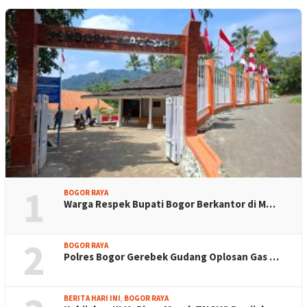
1
BOGOR RAYA
Warga Respek Bupati Bogor Berkantor di M…
2
BOGOR RAYA
Polres Bogor Gerebek Gudang Oplosan Gas …
BERITA HARI INI
,
BOGOR RAYA