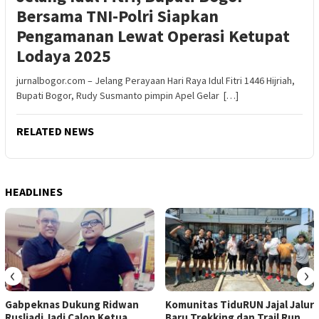
Bersama TNI-Polri Siapkan
Pengamanan Lewat Operasi Ketupat
Lodaya 2025
jurnalbogor.com – Jelang Perayaan Hari Raya Idul Fitri 1446 Hijriah,
Bupati Bogor, Rudy Susmanto pimpin Apel Gelar […]
RELATED NEWS
HEADLINES
‹
›
Gabpeknas Dukung Ridwan
Komunitas TiduRUN Jajal Jalur
Rusliadi Jadi Calon Ketua
Baru Trekking dan Trail Run