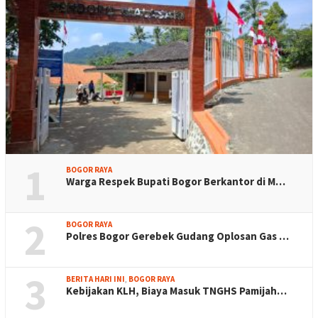
1
BOGOR RAYA
Warga Respek Bupati Bogor Berkantor di M…
2
BOGOR RAYA
Polres Bogor Gerebek Gudang Oplosan Gas …
3
BERITA HARI INI
,
BOGOR RAYA
Kebijakan KLH, Biaya Masuk TNGHS Pamijah…