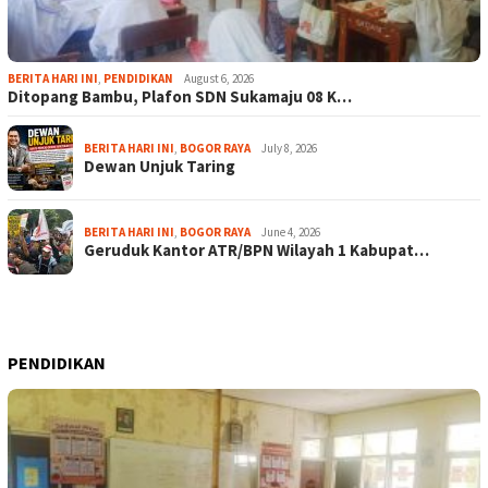
BERITA HARI INI
,
PENDIDIKAN
August 6, 2026
Ditopang Bambu, Plafon SDN Sukamaju 08 K…
BERITA HARI INI
,
BOGOR RAYA
July 8, 2026
Dewan Unjuk Taring
BERITA HARI INI
,
BOGOR RAYA
June 4, 2026
Geruduk Kantor ATR/BPN Wilayah 1 Kabupat…
PENDIDIKAN