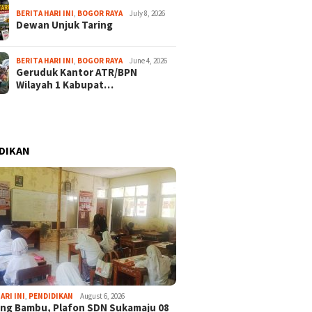
BERITA HARI INI
,
BOGOR RAYA
July 8, 2026
Dewan Unjuk Taring
BERITA HARI INI
,
BOGOR RAYA
June 4, 2026
Geruduk Kantor ATR/BPN
Wilayah 1 Kabupat…
DIKAN
ARI INI
,
PENDIDIKAN
August 6, 2026
ng Bambu, Plafon SDN Sukamaju 08