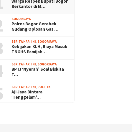
1
Warga Respek Bupati Bogor
Berkantor di M…
2
BOGOR RAYA
Polres Bogor Gerebek
Gudang Oplosan Gas …
3
BERITA HARI INI
,
BOGOR RAYA
Kebijakan KLH, Biaya Masuk
TNGHS Pamijah…
4
BERITA HARI INI
,
BOGOR RAYA
BPTJ ‘Nyerah’ Soal Biskita
T…
5
BERITA HARI INI
,
POLITIK
Aji Jaya Bintara
‘Tenggelam’…