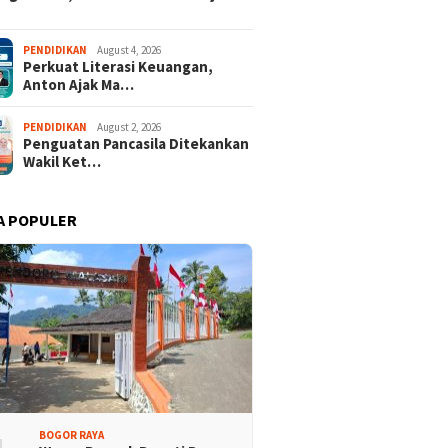
alasari Halimun Salak
Ekspedisi Bogor Biru ke-5,
PENDIDIKAN
August 4, 2026
Perkuat Literasi Keuangan,
iminati, Ratusan Rider
Partai Demokrat Lakukan
Anton Ajak Ma…
8 Provinsi Ramaikan
Bersih-bersih Sungai di
 Bogor Cup 2026
Jasinga
PENDIDIKAN
August 2, 2026
Penguatan Pancasila Ditekankan
Wakil Ket…
A POPULER
BOGOR RAYA