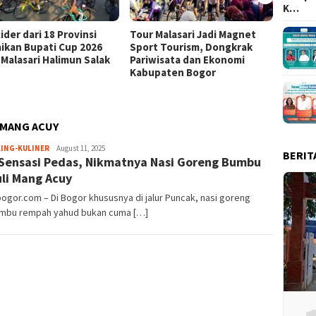
K…
ider dari 18 Provinsi
Tour Malasari Jadi Magnet
Tour M
ikan Bupati Cup 2026
Sport Tourism, Dongkrak
Kian D
 Malasari Halimun Salak
Pariwisata dan Ekonomi
dari 1
Kabupaten Bogor
Bupati
 MANG ACUY
Sayyev
LING-KULINER
August 11, 2025
BERIT
Sensasi Pedas, Nikmatnya Nasi Goreng Bumbu
li Mang Acuy
bogor.com – Di Bogor khususnya di jalur Puncak, nasi goreng
mbu rempah yahud bukan cuma […]