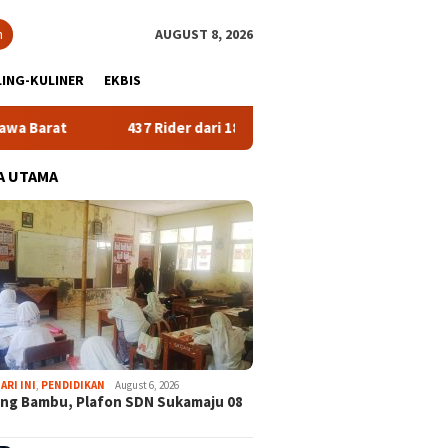
h
AUGUST 8, 2026
ING-KULINER
EKBIS
437 Rider dari 18 Provinsi Ramaikan Bupati Cup 2026 Tour
A UTAMA
ARI INI
,
PENDIDIKAN
August 6, 2026
ng Bambu, Plafon SDN Sukamaju 08