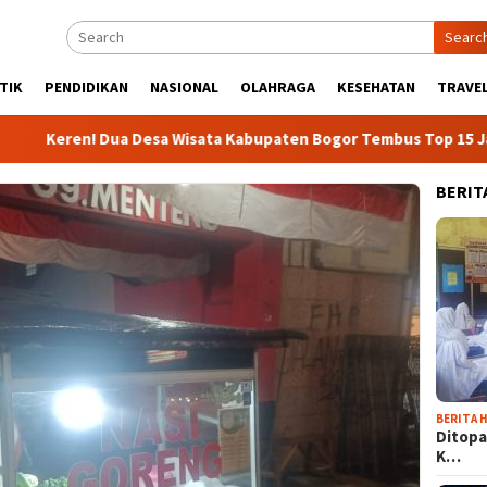
Searc
TIK
PENDIDIKAN
NASIONAL
OLAHRAGA
KESEHATAN
TRAVEL
n! Dua Desa Wisata Kabupaten Bogor Tembus Top 15 Jawa Barat
BERIT
BERITA H
Ditopa
K…