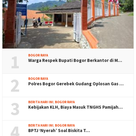
1
BOGOR RAYA
Warga Respek Bupati Bogor Berkantor di M…
2
BOGOR RAYA
Polres Bogor Gerebek Gudang Oplosan Gas …
3
BERITA HARI INI
,
BOGOR RAYA
Kebijakan KLH, Biaya Masuk TNGHS Pamijah…
4
BERITA HARI INI
,
BOGOR RAYA
BPTJ ‘Nyerah’ Soal Biskita T…