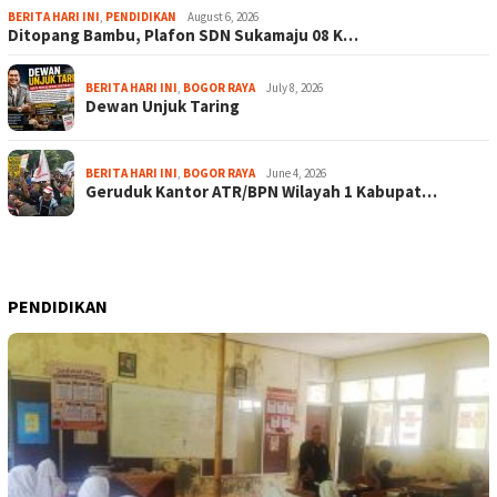
BERITA HARI INI
,
PENDIDIKAN
August 6, 2026
Ditopang Bambu, Plafon SDN Sukamaju 08 K…
BERITA HARI INI
,
BOGOR RAYA
July 8, 2026
Dewan Unjuk Taring
BERITA HARI INI
,
BOGOR RAYA
June 4, 2026
Geruduk Kantor ATR/BPN Wilayah 1 Kabupat…
PENDIDIKAN