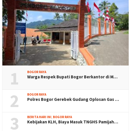
1
BOGOR RAYA
Warga Respek Bupati Bogor Berkantor di M…
2
BOGOR RAYA
Polres Bogor Gerebek Gudang Oplosan Gas …
3
BERITA HARI INI
,
BOGOR RAYA
Kebijakan KLH, Biaya Masuk TNGHS Pamijah…