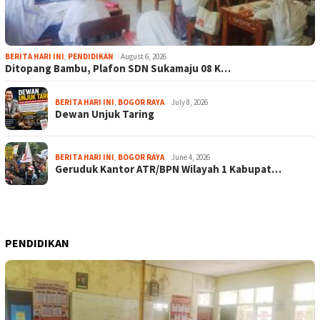
BERITA HARI INI
,
PENDIDIKAN
August 6, 2026
Ditopang Bambu, Plafon SDN Sukamaju 08 K…
BERITA HARI INI
,
BOGOR RAYA
July 8, 2026
Dewan Unjuk Taring
BERITA HARI INI
,
BOGOR RAYA
June 4, 2026
Geruduk Kantor ATR/BPN Wilayah 1 Kabupat…
PENDIDIKAN