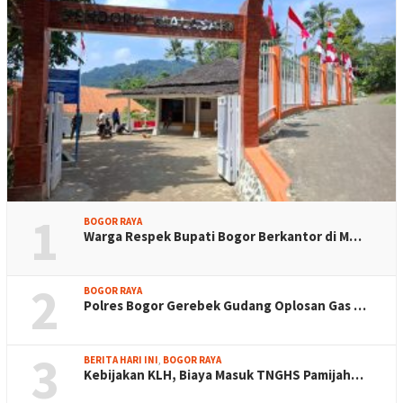
1
BOGOR RAYA
Warga Respek Bupati Bogor Berkantor di M…
2
BOGOR RAYA
Polres Bogor Gerebek Gudang Oplosan Gas …
3
BERITA HARI INI
,
BOGOR RAYA
Kebijakan KLH, Biaya Masuk TNGHS Pamijah…