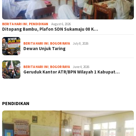
BERITA HARI INI
,
PENDIDIKAN
August 6, 2026
Ditopang Bambu, Plafon SDN Sukamaju 08 K…
BERITA HARI INI
,
BOGOR RAYA
July 8, 2026
Dewan Unjuk Taring
BERITA HARI INI
,
BOGOR RAYA
June 4, 2026
Geruduk Kantor ATR/BPN Wilayah 1 Kabupat…
PENDIDIKAN