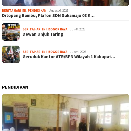
BERITA HARI INI
,
PENDIDIKAN
August 6, 2026
Ditopang Bambu, Plafon SDN Sukamaju 08 K…
BERITA HARI INI
,
BOGOR RAYA
July 8, 2026
Dewan Unjuk Taring
BERITA HARI INI
,
BOGOR RAYA
June 4, 2026
Geruduk Kantor ATR/BPN Wilayah 1 Kabupat…
PENDIDIKAN