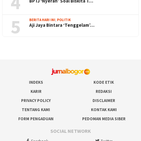
4
BPTJ ‘Nyerah’ Soal Biskita T…
5
BERITA HARI INI
,
POLITIK
Aji Jaya Bintara ‘Tenggelam’…
INDEKS
KODE ETIK
KARIR
REDAKSI
PRIVACY POLICY
DISCLAIMER
TENTANG KAMI
KONTAK KAMI
FORM PENGADUAN
PEDOMAN MEDIA SIBER
SOCIAL NETWORK