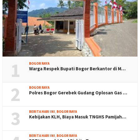
1
BOGOR RAYA
Warga Respek Bupati Bogor Berkantor di M…
2
BOGOR RAYA
Polres Bogor Gerebek Gudang Oplosan Gas …
3
BERITA HARI INI
,
BOGOR RAYA
Kebijakan KLH, Biaya Masuk TNGHS Pamijah…
BERITA HARI INI
,
BOGOR RAYA