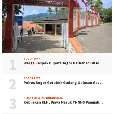
1
BOGOR RAYA
Warga Respek Bupati Bogor Berkantor di M…
2
BOGOR RAYA
Polres Bogor Gerebek Gudang Oplosan Gas …
3
BERITA HARI INI
,
BOGOR RAYA
Kebijakan KLH, Biaya Masuk TNGHS Pamijah…