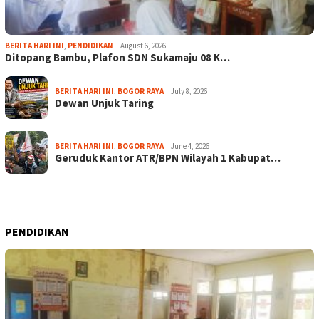
BERITA HARI INI
,
PENDIDIKAN
August 6, 2026
Ditopang Bambu, Plafon SDN Sukamaju 08 K…
BERITA HARI INI
,
BOGOR RAYA
July 8, 2026
Dewan Unjuk Taring
BERITA HARI INI
,
BOGOR RAYA
June 4, 2026
Geruduk Kantor ATR/BPN Wilayah 1 Kabupat…
PENDIDIKAN