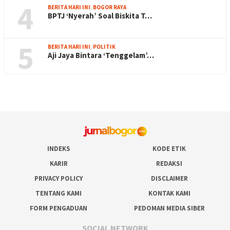
4
BERITA HARI INI
,
BOGOR RAYA
BPTJ ‘Nyerah’ Soal Biskita T…
5
BERITA HARI INI
,
POLITIK
Aji Jaya Bintara ‘Tenggelam’…
INDEKS
KODE ETIK
KARIR
REDAKSI
PRIVACY POLICY
DISCLAIMER
TENTANG KAMI
KONTAK KAMI
FORM PENGADUAN
PEDOMAN MEDIA SIBER
SOCIAL NETWORK