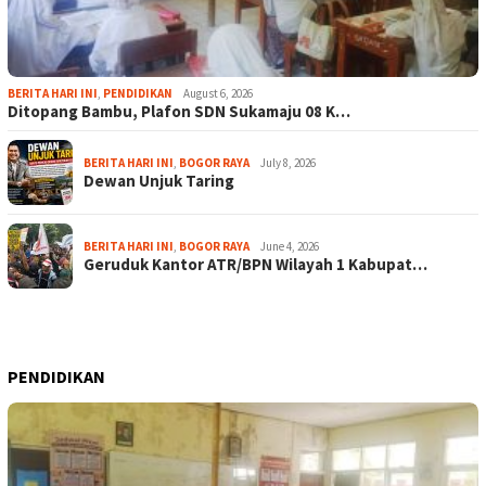
BERITA HARI INI
,
PENDIDIKAN
August 6, 2026
Ditopang Bambu, Plafon SDN Sukamaju 08 K…
BERITA HARI INI
,
BOGOR RAYA
July 8, 2026
Dewan Unjuk Taring
BERITA HARI INI
,
BOGOR RAYA
June 4, 2026
Geruduk Kantor ATR/BPN Wilayah 1 Kabupat…
PENDIDIKAN