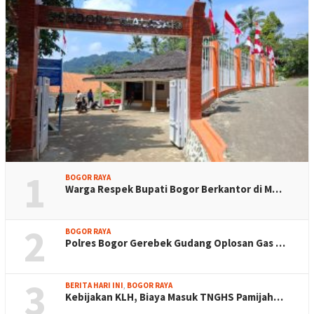
1
BOGOR RAYA
Warga Respek Bupati Bogor Berkantor di M…
2
BOGOR RAYA
Polres Bogor Gerebek Gudang Oplosan Gas …
3
BERITA HARI INI
,
BOGOR RAYA
Kebijakan KLH, Biaya Masuk TNGHS Pamijah…