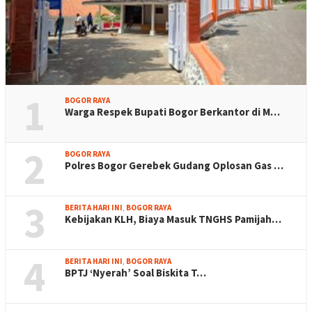
1
BOGOR RAYA
Warga Respek Bupati Bogor Berkantor di M…
2
BOGOR RAYA
Polres Bogor Gerebek Gudang Oplosan Gas …
3
BERITA HARI INI
,
BOGOR RAYA
Kebijakan KLH, Biaya Masuk TNGHS Pamijah…
4
BERITA HARI INI
,
BOGOR RAYA
BPTJ ‘Nyerah’ Soal Biskita T…