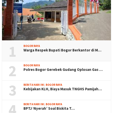
1
BOGOR RAYA
Warga Respek Bupati Bogor Berkantor di M…
2
BOGOR RAYA
Polres Bogor Gerebek Gudang Oplosan Gas …
3
BERITA HARI INI
,
BOGOR RAYA
Kebijakan KLH, Biaya Masuk TNGHS Pamijah…
4
BERITA HARI INI
,
BOGOR RAYA
BPTJ ‘Nyerah’ Soal Biskita T…