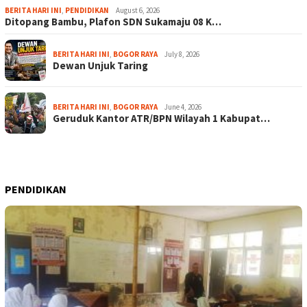
BERITA HARI INI
,
PENDIDIKAN
August 6, 2026
Ditopang Bambu, Plafon SDN Sukamaju 08 K…
BERITA HARI INI
,
BOGOR RAYA
July 8, 2026
Dewan Unjuk Taring
BERITA HARI INI
,
BOGOR RAYA
June 4, 2026
Geruduk Kantor ATR/BPN Wilayah 1 Kabupat…
PENDIDIKAN