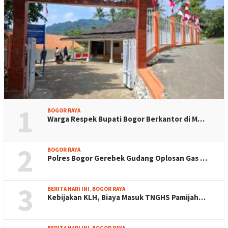
1
BOGOR RAYA
Warga Respek Bupati Bogor Berkantor di M…
2
BOGOR RAYA
Polres Bogor Gerebek Gudang Oplosan Gas …
3
BERITA HARI INI
,
BOGOR RAYA
Kebijakan KLH, Biaya Masuk TNGHS Pamijah…
BERITA HARI INI
,
BOGOR RAYA