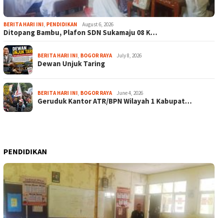
BERITA HARI INI
,
PENDIDIKAN
August 6, 2026
Ditopang Bambu, Plafon SDN Sukamaju 08 K…
BERITA HARI INI
,
BOGOR RAYA
July 8, 2026
Dewan Unjuk Taring
BERITA HARI INI
,
BOGOR RAYA
June 4, 2026
Geruduk Kantor ATR/BPN Wilayah 1 Kabupat…
PENDIDIKAN