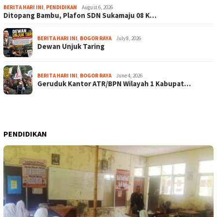
BERITA HARI INI
,
PENDIDIKAN
August 6, 2026
Ditopang Bambu, Plafon SDN Sukamaju 08 K…
BERITA HARI INI
,
BOGOR RAYA
July 8, 2026
Dewan Unjuk Taring
BERITA HARI INI
,
BOGOR RAYA
June 4, 2026
Geruduk Kantor ATR/BPN Wilayah 1 Kabupat…
PENDIDIKAN