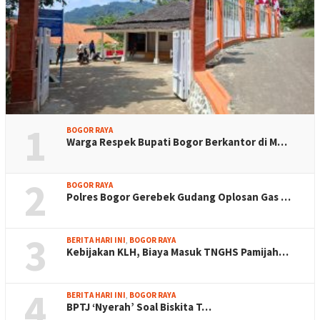
1
BOGOR RAYA
Warga Respek Bupati Bogor Berkantor di M…
2
BOGOR RAYA
Polres Bogor Gerebek Gudang Oplosan Gas …
3
BERITA HARI INI
,
BOGOR RAYA
Kebijakan KLH, Biaya Masuk TNGHS Pamijah…
4
BERITA HARI INI
,
BOGOR RAYA
BPTJ ‘Nyerah’ Soal Biskita T…