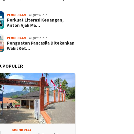
PENDIDIKAN
August 4, 2026
Perkuat Literasi Keuangan,
Anton Ajak Ma…
PENDIDIKAN
August 2, 2026
Penguatan Pancasila Ditekankan
Wakil Ket…
A POPULER
isi Bogor Biru di
Jelang Mukab IX KADIN
adin Bangun Kesadaran
Kabupaten Bogor, PHRI Bulat
akat Sungai Bebas
Dukung Ridwan Rusliadi
ah
BOGOR RAYA