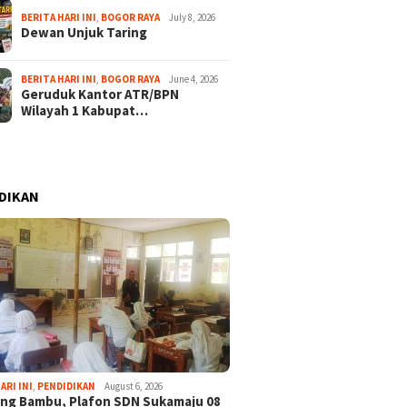
BERITA HARI INI
,
BOGOR RAYA
July 8, 2026
Dewan Unjuk Taring
BERITA HARI INI
,
BOGOR RAYA
June 4, 2026
Geruduk Kantor ATR/BPN
Wilayah 1 Kabupat…
DIKAN
ARI INI
,
PENDIDIKAN
August 6, 2026
ng Bambu, Plafon SDN Sukamaju 08