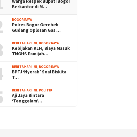
1
Warga Respek Bupati Bogor
Berkantor di M…
2
BOGOR RAYA
Polres Bogor Gerebek
Gudang Oplosan Gas …
3
BERITA HARI INI
,
BOGOR RAYA
Kebijakan KLH, Biaya Masuk
TNGHS Pamijah…
4
BERITA HARI INI
,
BOGOR RAYA
BPTJ ‘Nyerah’ Soal Biskita
T…
5
BERITA HARI INI
,
POLITIK
Aji Jaya Bintara
‘Tenggelam’…