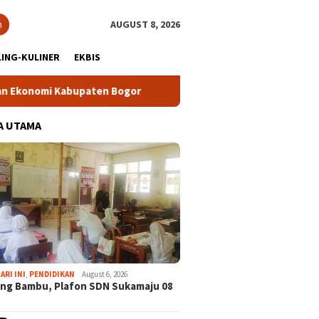
h
AUGUST 8, 2026
ING-KULINER
EKBIS
 Kabupaten Bogor
Tour Malasari Halimun Salak Kian Dimin
A UTAMA
ARI INI
,
PENDIDIKAN
August 6, 2026
ng Bambu, Plafon SDN Sukamaju 08