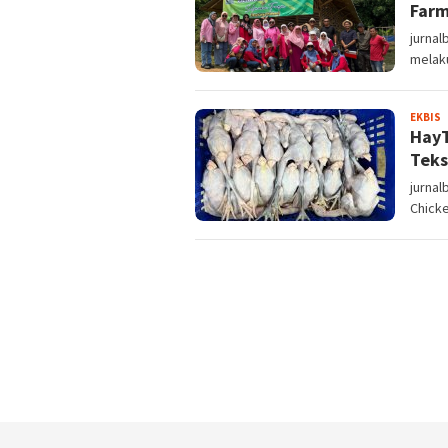
Farm
jurna
melak
S
EKBIS
HayT
Teks
jurna
Chicke