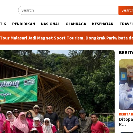
Searc
TIK
PENDIDIKAN
NASIONAL
OLAHRAGA
KESEHATAN
TRAVEL
ri Jadi Magnet Sport Tourism, Dongkrak Pariwisata dan Ekonomi
BERIT
BERITA H
Ditopa
K…