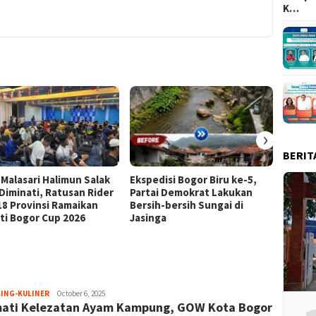
K…
›
BERIT
 Malasari Halimun Salak
Ekspedisi Bogor Biru ke-5,
Eksped
 Diminati, Ratusan Rider
Partai Demokrat Lakukan
Pangr
 18 Provinsi Ramaikan
Bersih-bersih Sungai di
Masyar
ti Bogor Cup 2026
Jasinga
Samp
Sayyev
LING-KULINER
October 6, 2025
ati Kelezatan Ayam Kampung, GOW Kota Bogor