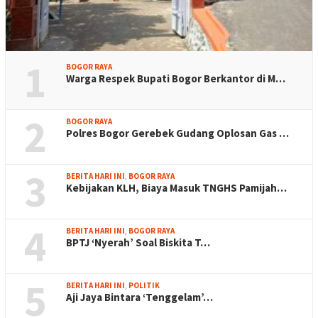
1
BOGOR RAYA
Warga Respek Bupati Bogor Berkantor di M…
2
BOGOR RAYA
Polres Bogor Gerebek Gudang Oplosan Gas …
3
BERITA HARI INI
,
BOGOR RAYA
Kebijakan KLH, Biaya Masuk TNGHS Pamijah…
4
BERITA HARI INI
,
BOGOR RAYA
BPTJ ‘Nyerah’ Soal Biskita T…
5
BERITA HARI INI
,
POLITIK
Aji Jaya Bintara ‘Tenggelam’…