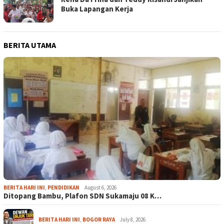
Buka Lapangan Kerja
BERITA UTAMA
BERITA HARI INI
,
PENDIDIKAN
August 6, 2026
Ditopang Bambu, Plafon SDN Sukamaju 08 K…
BERITA HARI INI
,
BOGOR RAYA
July 8, 2026