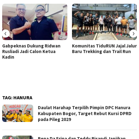
‹
›
Gabpeknas Dukung Ridwan
Komunitas TiduRUN Jajal Jalur
Rusliadi Jadi Calon Ketua
Baru Trekking dan Trail Run
Kadin
TAG:
HANURA
Daulat Harahap Terpilih Pimpin DPC Hanura
Kabupaten Bogor, Target Rebut Kursi DPRD
pada Pileg 2029
Rena Da Frina dan Teddy Risandi Janjikan