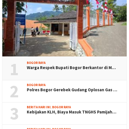
1
BOGOR RAYA
Warga Respek Bupati Bogor Berkantor di M…
2
BOGOR RAYA
Polres Bogor Gerebek Gudang Oplosan Gas …
3
BERITA HARI INI
,
BOGOR RAYA
Kebijakan KLH, Biaya Masuk TNGHS Pamijah…