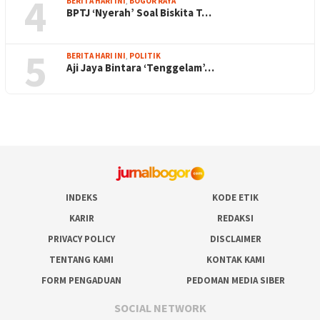
4
BERITA HARI INI
,
BOGOR RAYA
BPTJ ‘Nyerah’ Soal Biskita T…
5
BERITA HARI INI
,
POLITIK
Aji Jaya Bintara ‘Tenggelam’…
INDEKS
KODE ETIK
KARIR
REDAKSI
PRIVACY POLICY
DISCLAIMER
TENTANG KAMI
KONTAK KAMI
FORM PENGADUAN
PEDOMAN MEDIA SIBER
SOCIAL NETWORK