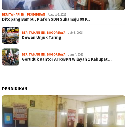
BERITA HARI INI
,
PENDIDIKAN
August 6, 2026
Ditopang Bambu, Plafon SDN Sukamaju 08 K…
BERITA HARI INI
,
BOGOR RAYA
July 8, 2026
Dewan Unjuk Taring
BERITA HARI INI
,
BOGOR RAYA
June 4, 2026
Geruduk Kantor ATR/BPN Wilayah 1 Kabupat…
PENDIDIKAN