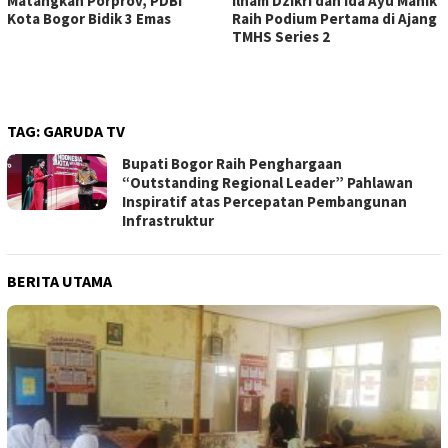
Matangkan Porprov, PDBI
Ilham Dzikri dan Ida Ayu Manik
Kota Bogor Bidik 3 Emas
Raih Podium Pertama di Ajang
TMHS Series 2
TAG:
GARUDA TV
Bupati Bogor Raih Penghargaan
“Outstanding Regional Leader” Pahlawan
Inspiratif atas Percepatan Pembangunan
Infrastruktur
BERITA UTAMA