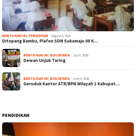
BERITA HARI INI
,
PENDIDIKAN
August 6, 2026
Ditopang Bambu, Plafon SDN Sukamaju 08 K…
BERITA HARI INI
,
BOGOR RAYA
July 8, 2026
Dewan Unjuk Taring
BERITA HARI INI
,
BOGOR RAYA
June 4, 2026
Geruduk Kantor ATR/BPN Wilayah 1 Kabupat…
PENDIDIKAN