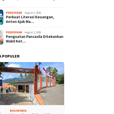
Promosi Wisata,
Kajari Denny Achmad Dukung
PENDIDIKAN
August 4, 2026
Perkuat Literasi Keuangan,
n Peserta Ikuti Tour
Pembangunan Wisma dan
Anton Ajak Ma…
ri Halimun Salak 2026
Sarana Latihan Atlet NPCI
PENDIDIKAN
August 2, 2026
Penguatan Pancasila Ditekankan
Wakil Ket…
A POPULER
BOGOR RAYA