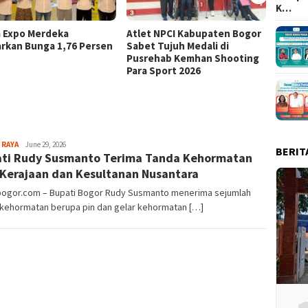
K…
a Expo Merdeka
Atlet NPCI Kabupaten Bogor
Ajang 
rkan Bunga 1,76 Persen
Sabet Tujuh Medali di
Ratusa
Pusrehab Kemhan Shooting
Malasa
Para Sport 2026
Aga
 RAYA
June 29, 2026
BERIT
ti Rudy Susmanto Terima Tanda Kehormatan
Alamanda
 Kerajaan dan Kesultanan Nusantara
lbogor.com – Bupati Bogor Rudy Susmanto menerima sejumlah
 kehormatan berupa pin dan gelar kehormatan […]