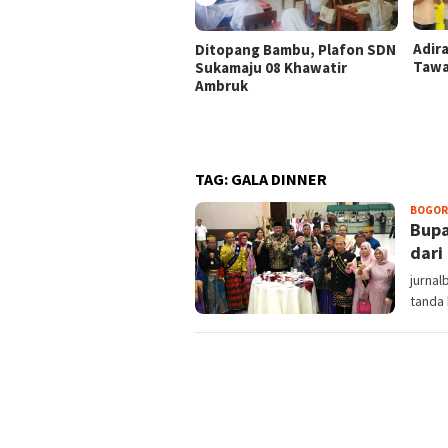
Adir
Ditopang Bambu, Plafon SDN
Tawa
Sukamaju 08 Khawatir
Ambruk
TAG:
GALA DINNER
BOGOR
Bupa
dari
jurna
tanda