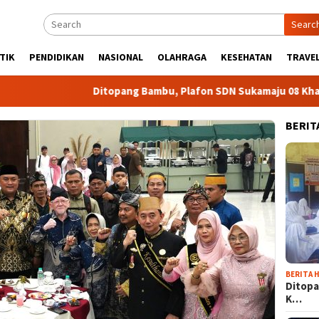
Searc
TIK
PENDIDIKAN
NASIONAL
OLAHRAGA
KESEHATAN
TRAVEL
Ditopang Bambu, Plafon SDN Sukamaju 08 Khawatir A
BERIT
BERITA H
Ditopa
K…