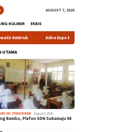
h
AUGUST 7, 2026
ING-KULINER
EKBIS
mbruk
Adira Expo Merdeka Tawarkan Bunga 1,76 Persen
A UTAMA
ARI INI
,
PENDIDIKAN
August 6, 2026
ng Bambu, Plafon SDN Sukamaju 08