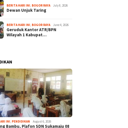
BERITA HARI INI
,
BOGOR RAYA
July 8, 2026
Dewan Unjuk Taring
BERITA HARI INI
,
BOGOR RAYA
June 4, 2026
Geruduk Kantor ATR/BPN
Wilayah 1 Kabupat…
DIKAN
ARI INI
,
PENDIDIKAN
August 6, 2026
ng Bambu, Plafon SDN Sukamaju 08