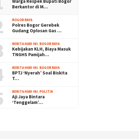
1
Warga Respek Bupati Bogor
Berkantor di M…
2
BOGOR RAYA
Polres Bogor Gerebek
Gudang Oplosan Gas …
3
BERITA HARI INI
,
BOGOR RAYA
Kebijakan KLH, Biaya Masuk
TNGHS Pamijah…
4
BERITA HARI INI
,
BOGOR RAYA
BPTJ ‘Nyerah’ Soal Biskita
T…
5
BERITA HARI INI
,
POLITIK
Aji Jaya Bintara
‘Tenggelam’…