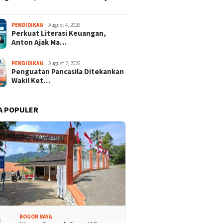
 Rakyat Demokrat
Keren! Dua Desa Wisata
PENDIDIKAN
August 4, 2026
Perkuat Literasi Keuangan,
aten Bogor Hadirkan
Kabupaten Bogor Tembus
Anton Ajak Ma…
isi Lintas Generasi,
Top 15 Jawa Barat
kompakan dan Strategi
PENDIDIKAN
August 2, 2026
Penguatan Pancasila Ditekankan
Wakil Ket…
A POPULER
BOGOR RAYA