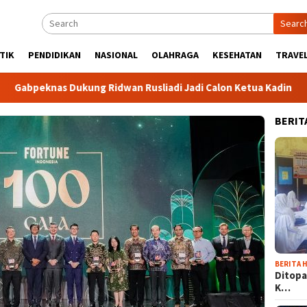
Searc
TIK
PENDIDIKAN
NASIONAL
OLAHRAGA
KESEHATAN
TRAVEL
nas Dukung Ridwan Rusliadi Jadi Calon Ketua Kadin
Komu
BERIT
BERITA H
Ditopa
K…