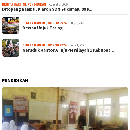
BERITA HARI INI
,
PENDIDIKAN
August 6, 2026
Ditopang Bambu, Plafon SDN Sukamaju 08 K…
BERITA HARI INI
,
BOGOR RAYA
July 8, 2026
Dewan Unjuk Taring
BERITA HARI INI
,
BOGOR RAYA
June 4, 2026
Geruduk Kantor ATR/BPN Wilayah 1 Kabupat…
PENDIDIKAN