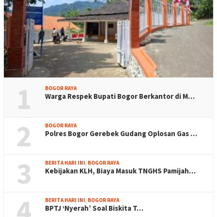
1
BOGOR RAYA
Warga Respek Bupati Bogor Berkantor di M…
2
BOGOR RAYA
Polres Bogor Gerebek Gudang Oplosan Gas …
3
BERITA HARI INI
,
BOGOR RAYA
Kebijakan KLH, Biaya Masuk TNGHS Pamijah…
4
BERITA HARI INI
,
BOGOR RAYA
BPTJ ‘Nyerah’ Soal Biskita T…