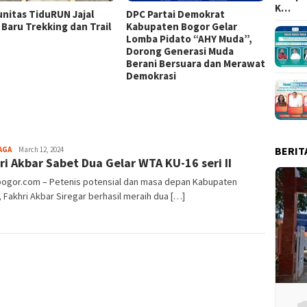
K…
nitas TiduRUN Jajal
DPC Partai Demokrat
Lomba
 Baru Trekking dan Trail
Kabupaten Bogor Gelar
Kabup
Lomba Pidato “AHY Muda”,
Kompet
Dorong Generasi Muda
Uji Ke
Berani Bersuara dan Merawat
Tim
Demokrasi
BERIT
Sayyev
AGA
March 12, 2024
ri Akbar Sabet Dua Gelar WTA KU-16 seri II
lbogor.com – Petenis potensial dan masa depan Kabupaten
 Fakhri Akbar Siregar berhasil meraih dua […]