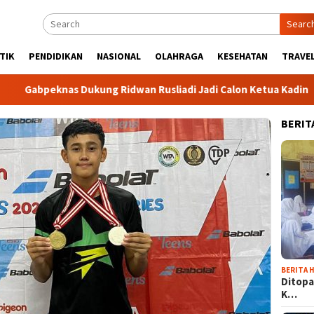
Searc
TIK
PENDIDIKAN
NASIONAL
OLAHRAGA
KESEHATAN
TRAVEL
knas Dukung Ridwan Rusliadi Jadi Calon Ketua Kadin
Ko
BERIT
BERITA H
Ditopa
K…