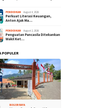
 Rakyat Demokrat
Keren! Dua Desa Wisata
aten Bogor Hadirkan
Kabupaten Bogor Tembus
PENDIDIKAN
August 4, 2026
isi Lintas Generasi,
Top 15 Jawa Barat
Perkuat Literasi Keuangan,
kompakan dan Strategi
Anton Ajak Ma…
PENDIDIKAN
August 2, 2026
Penguatan Pancasila Ditekankan
Wakil Ket…
A POPULER
BOGOR RAYA