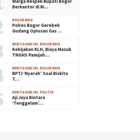
1
Warga Respek Bupati Bogor
Berkantor di M…
2
BOGOR RAYA
Polres Bogor Gerebek
Gudang Oplosan Gas …
3
BERITA HARI INI
,
BOGOR RAYA
Kebijakan KLH, Biaya Masuk
TNGHS Pamijah…
4
BERITA HARI INI
,
BOGOR RAYA
BPTJ ‘Nyerah’ Soal Biskita
T…
5
BERITA HARI INI
,
POLITIK
Aji Jaya Bintara
‘Tenggelam’…