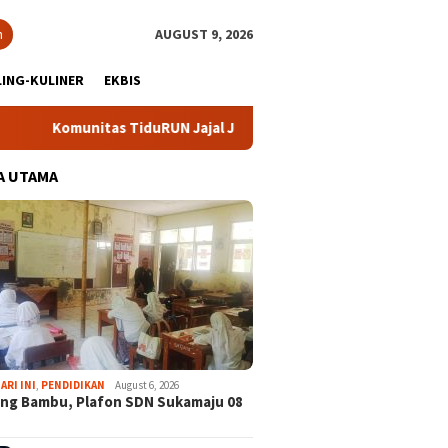
h
AUGUST 9, 2026
ING-KULINER
EKBIS
munitas TiduRUN Jajal Jalur Baru Trekking dan Trail Run
A UTAMA
ARI INI
,
PENDIDIKAN
August 6, 2026
ng Bambu, Plafon SDN Sukamaju 08