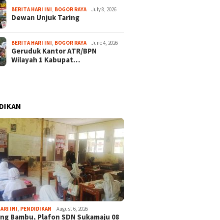
BERITA HARI INI
,
BOGOR RAYA
July 8, 2026
Dewan Unjuk Taring
BERITA HARI INI
,
BOGOR RAYA
June 4, 2026
Geruduk Kantor ATR/BPN
Wilayah 1 Kabupat…
DIKAN
ARI INI
,
PENDIDIKAN
August 6, 2026
ng Bambu, Plafon SDN Sukamaju 08