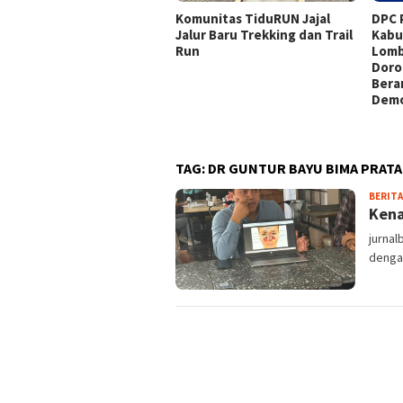
Komunitas TiduRUN Jajal
DPC 
Jalur Baru Trekking dan Trail
Kabu
Run
Lomb
Doro
Bera
Demo
TAG:
DR GUNTUR BAYU BIMA PRAT
BERITA
Kena
jurnal
dengan