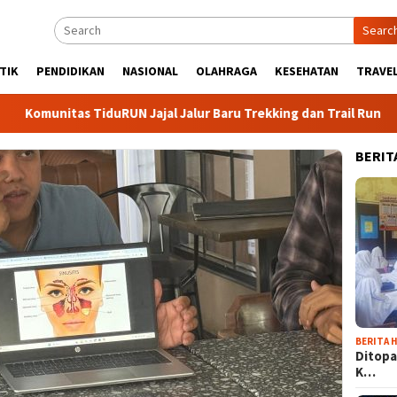
Searc
TIK
PENDIDIKAN
NASIONAL
OLAHRAGA
KESEHATAN
TRAVEL
tas TiduRUN Jajal Jalur Baru Trekking dan Trail Run
DPC 
BERIT
BERITA H
Ditopa
K…