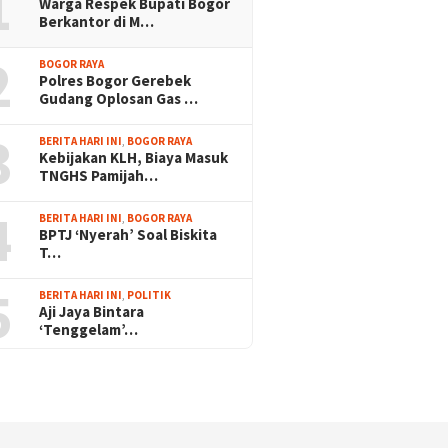
1
Warga Respek Bupati Bogor
Berkantor di M…
2
BOGOR RAYA
Polres Bogor Gerebek
Gudang Oplosan Gas …
3
BERITA HARI INI
,
BOGOR RAYA
Kebijakan KLH, Biaya Masuk
TNGHS Pamijah…
4
BERITA HARI INI
,
BOGOR RAYA
BPTJ ‘Nyerah’ Soal Biskita
T…
5
BERITA HARI INI
,
POLITIK
Aji Jaya Bintara
‘Tenggelam’…