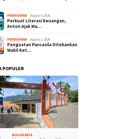
 Dua Desa Wisata
437 Rider dari 18 Provinsi
aten Bogor Tembus
Ramaikan Bupati Cup 2026
PENDIDIKAN
August 4, 2026
 Jawa Barat
Tour Malasari Halimun Salak
Perkuat Literasi Keuangan,
Anton Ajak Ma…
PENDIDIKAN
August 2, 2026
Penguatan Pancasila Ditekankan
Wakil Ket…
A POPULER
BOGOR RAYA