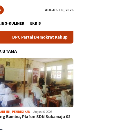
h
AUGUST 8, 2026
ING-KULINER
EKBIS
Partai Demokrat Kabupaten Bogor Gelar Lomba Pidato “AHY Muda
A UTAMA
ARI INI
,
PENDIDIKAN
August 6, 2026
ng Bambu, Plafon SDN Sukamaju 08