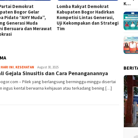
K…
Partai Demokrat
Lomba Rakyat Demokrat
Keren!
paten Bogor Gelar
Kabupaten Bogor Hadirkan
Kabup
a Pidato “AHY Muda”,
Kompetisi Lintas Generasi,
Top 15
ng Generasi Muda
Uji Kekompakan dan Strategi
ni Bersuara dan Merawat
Tim
krasi
AMA
BERIT
Fredy
 HARI INI
,
KESEHATAN
August 30, 2025
li Gejala Sinusitis dan Cara Penanganannya
Kristianto
bogor.com – Pilek yang berlangsung berminggu-minggu disertai
 ingus kental berwarna kehijauan atau terkadang bening […]