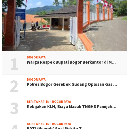
1
BOGOR RAYA
Warga Respek Bupati Bogor Berkantor di M…
2
BOGOR RAYA
Polres Bogor Gerebek Gudang Oplosan Gas …
3
BERITA HARI INI
,
BOGOR RAYA
Kebijakan KLH, Biaya Masuk TNGHS Pamijah…
BERITA HARI INI
,
BOGOR RAYA
BPTJ ‘Nyerah’ Soal Biskita T…