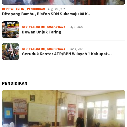
BERITA HARI INI
,
PENDIDIKAN
August 6, 2026
Ditopang Bambu, Plafon SDN Sukamaju 08 K…
BERITA HARI INI
,
BOGOR RAYA
July 8, 2026
Dewan Unjuk Taring
BERITA HARI INI
,
BOGOR RAYA
June 4, 2026
Geruduk Kantor ATR/BPN Wilayah 1 Kabupat…
PENDIDIKAN