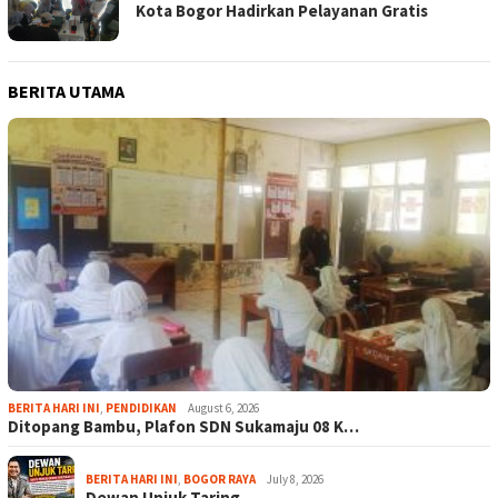
Kota Bogor Hadirkan Pelayanan Gratis
BERITA UTAMA
BERITA HARI INI
,
PENDIDIKAN
August 6, 2026
Ditopang Bambu, Plafon SDN Sukamaju 08 K…
BERITA HARI INI
,
BOGOR RAYA
July 8, 2026
Dewan Unjuk Taring