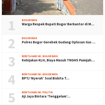
1
BOGOR RAYA
Warga Respek Bupati Bogor Berkantor di M…
2
BOGOR RAYA
Polres Bogor Gerebek Gudang Oplosan Gas …
3
BERITA HARI INI
,
BOGOR RAYA
Kebijakan KLH, Biaya Masuk TNGHS Pamijah…
4
BERITA HARI INI
,
BOGOR RAYA
BPTJ ‘Nyerah’ Soal Biskita T…
5
BERITA HARI INI
,
POLITIK
Aji Jaya Bintara ‘Tenggelam’…