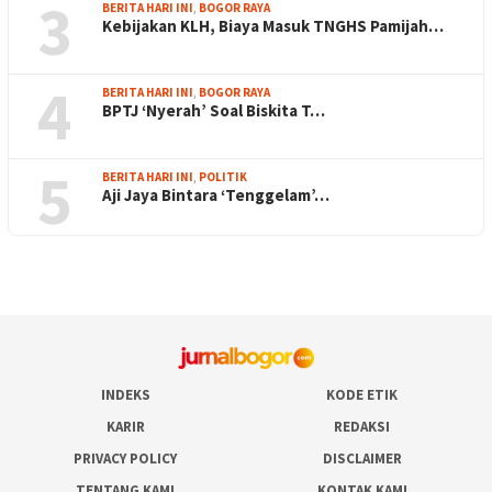
3
BERITA HARI INI
,
BOGOR RAYA
Kebijakan KLH, Biaya Masuk TNGHS Pamijah…
4
BERITA HARI INI
,
BOGOR RAYA
BPTJ ‘Nyerah’ Soal Biskita T…
5
BERITA HARI INI
,
POLITIK
Aji Jaya Bintara ‘Tenggelam’…
INDEKS
KODE ETIK
KARIR
REDAKSI
PRIVACY POLICY
DISCLAIMER
TENTANG KAMI
KONTAK KAMI