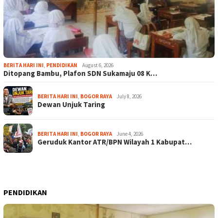
BERITA HARI INI
,
PENDIDIKAN
August 6, 2026
Ditopang Bambu, Plafon SDN Sukamaju 08 K…
BERITA HARI INI
,
BOGOR RAYA
July 8, 2026
Dewan Unjuk Taring
BERITA HARI INI
,
BOGOR RAYA
June 4, 2026
Geruduk Kantor ATR/BPN Wilayah 1 Kabupat…
PENDIDIKAN