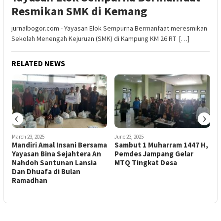
Resmikan SMK di Kemang
jurnalbogor.com - Yayasan Elok Sempurna Bermanfaat meresmikan
Sekolah Menengah Kejuruan (SMK) di Kampung KM 26 RT […]
RELATED NEWS
‹
›
March 23, 2025
June 23, 2025
Mandiri Amal Insani Bersama
Sambut 1 Muharram 1447 H,
Yayasan Bina Sejahtera An
Pemdes Jampang Gelar
Nahdoh Santunan Lansia
MTQ Tingkat Desa
Dan Dhuafa di Bulan
Ramadhan