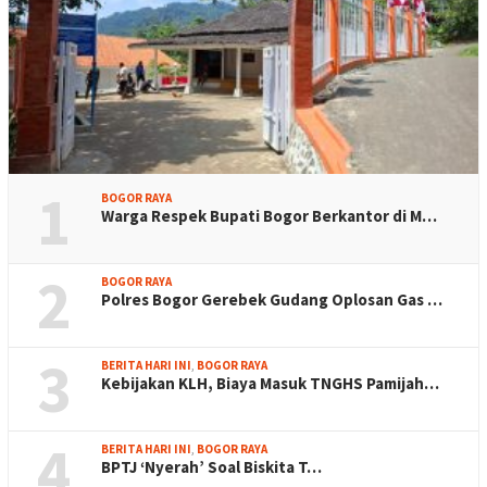
1
BOGOR RAYA
Warga Respek Bupati Bogor Berkantor di M…
2
BOGOR RAYA
Polres Bogor Gerebek Gudang Oplosan Gas …
3
BERITA HARI INI
,
BOGOR RAYA
Kebijakan KLH, Biaya Masuk TNGHS Pamijah…
4
BERITA HARI INI
,
BOGOR RAYA
BPTJ ‘Nyerah’ Soal Biskita T…