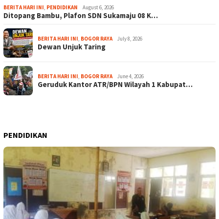
BERITA HARI INI
,
PENDIDIKAN
August 6, 2026
Ditopang Bambu, Plafon SDN Sukamaju 08 K…
BERITA HARI INI
,
BOGOR RAYA
July 8, 2026
Dewan Unjuk Taring
BERITA HARI INI
,
BOGOR RAYA
June 4, 2026
Geruduk Kantor ATR/BPN Wilayah 1 Kabupat…
PENDIDIKAN