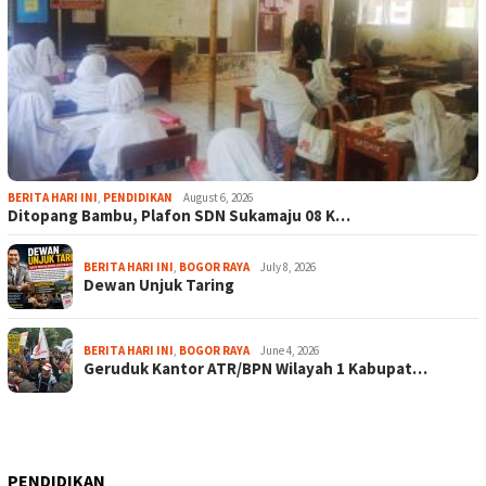
BERITA HARI INI
,
PENDIDIKAN
August 6, 2026
Ditopang Bambu, Plafon SDN Sukamaju 08 K…
BERITA HARI INI
,
BOGOR RAYA
July 8, 2026
Dewan Unjuk Taring
BERITA HARI INI
,
BOGOR RAYA
June 4, 2026
Geruduk Kantor ATR/BPN Wilayah 1 Kabupat…
PENDIDIKAN