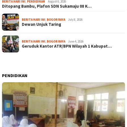
BERITA HARI INI
,
PENDIDIKAN
August 6, 2026
Ditopang Bambu, Plafon SDN Sukamaju 08 K…
BERITA HARI INI
,
BOGOR RAYA
July 8, 2026
Dewan Unjuk Taring
BERITA HARI INI
,
BOGOR RAYA
June 4, 2026
Geruduk Kantor ATR/BPN Wilayah 1 Kabupat…
PENDIDIKAN