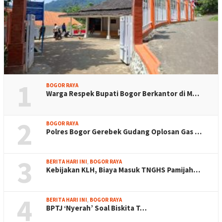
1
BOGOR RAYA
Warga Respek Bupati Bogor Berkantor di M…
2
BOGOR RAYA
Polres Bogor Gerebek Gudang Oplosan Gas …
3
BERITA HARI INI
,
BOGOR RAYA
Kebijakan KLH, Biaya Masuk TNGHS Pamijah…
4
BERITA HARI INI
,
BOGOR RAYA
BPTJ ‘Nyerah’ Soal Biskita T…