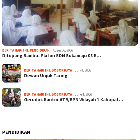
BERITA HARI INI
,
PENDIDIKAN
August 6, 2026
Ditopang Bambu, Plafon SDN Sukamaju 08 K…
BERITA HARI INI
,
BOGOR RAYA
July 8, 2026
Dewan Unjuk Taring
BERITA HARI INI
,
BOGOR RAYA
June 4, 2026
Geruduk Kantor ATR/BPN Wilayah 1 Kabupat…
PENDIDIKAN