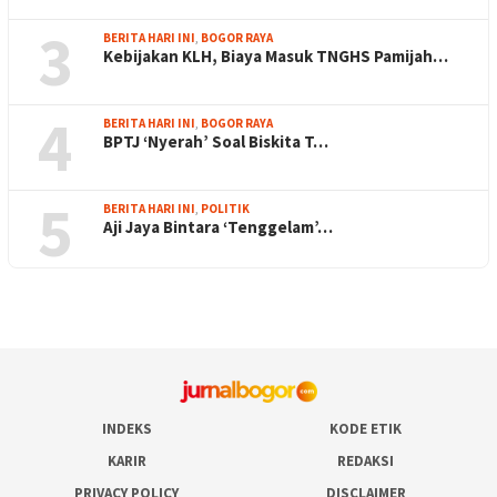
3
BERITA HARI INI
,
BOGOR RAYA
Kebijakan KLH, Biaya Masuk TNGHS Pamijah…
4
BERITA HARI INI
,
BOGOR RAYA
BPTJ ‘Nyerah’ Soal Biskita T…
5
BERITA HARI INI
,
POLITIK
Aji Jaya Bintara ‘Tenggelam’…
INDEKS
KODE ETIK
KARIR
REDAKSI
PRIVACY POLICY
DISCLAIMER