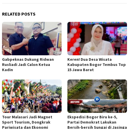
RELATED POSTS
Gabpeknas Dukung Ridwan
Keren! Dua Desa Wisata
Rusliadi Jadi Calon Ketua
Kabupaten Bogor Tembus Top
Kadin
15 Jawa Barat
Tour Malasari Jadi Magnet
Ekspedisi Bogor Biru ke-5,
Sport Tourism, Dongkrak
Partai Demokrat Lakukan
Pariwisata dan Ekonomi
Bersih-bersih Sungai di Jasinga