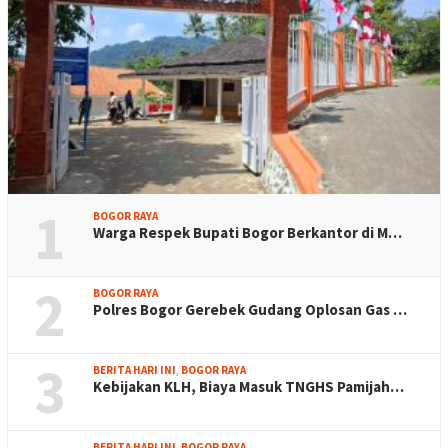
1
BOGOR RAYA
Warga Respek Bupati Bogor Berkantor di M…
2
BOGOR RAYA
Polres Bogor Gerebek Gudang Oplosan Gas …
3
BERITA HARI INI
,
BOGOR RAYA
Kebijakan KLH, Biaya Masuk TNGHS Pamijah…
BERITA HARI INI
,
BOGOR RAYA