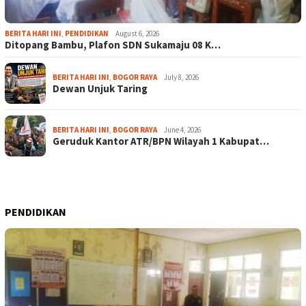
BERITA HARI INI
,
PENDIDIKAN
August 6, 2026
Ditopang Bambu, Plafon SDN Sukamaju 08 K…
BERITA HARI INI
,
BOGOR RAYA
July 8, 2026
Dewan Unjuk Taring
BERITA HARI INI
,
BOGOR RAYA
June 4, 2026
Geruduk Kantor ATR/BPN Wilayah 1 Kabupat…
PENDIDIKAN