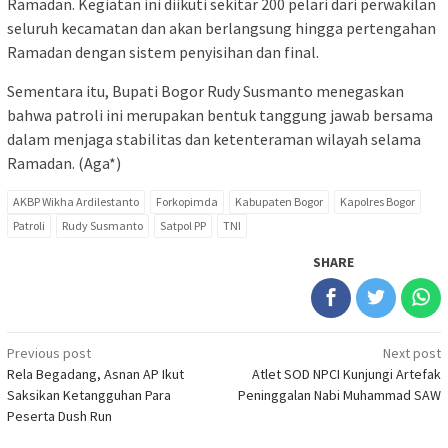
Ramadan. Kegiatan ini diikuti sekitar 200 pelari dari perwakilan
seluruh kecamatan dan akan berlangsung hingga pertengahan
Ramadan dengan sistem penyisihan dan final.
Sementara itu, Bupati Bogor Rudy Susmanto menegaskan
bahwa patroli ini merupakan bentuk tanggung jawab bersama
dalam menjaga stabilitas dan ketenteraman wilayah selama
Ramadan. (Aga*)
AKBP Wikha Ardilestanto
Forkopimda
Kabupaten Bogor
Kapolres Bogor
Patroli
Rudy Susmanto
Satpol PP
TNI
SHARE
Post
Previous post
Next post
Rela Begadang, Asnan AP Ikut
Atlet SOD NPCI Kunjungi Artefak
navigation
Saksikan Ketangguhan Para
Peninggalan Nabi Muhammad SAW
Peserta Dush Run