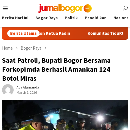
Skip
Mobile
to
Menu
content
Berita Hari Ini
Bogor Raya
Politik
Pendidikan
Nasional
 Jadi Calon Ketua Kadin
Berita Utama
Komunitas TiduRUN Jajal Jalur B
Home
Bogor Raya
Saat Patroli, Bupati Bogor Bersama
Forkopimda Berhasil Amankan 124
Botol Miras
Aga Alamanda
March 1, 2026