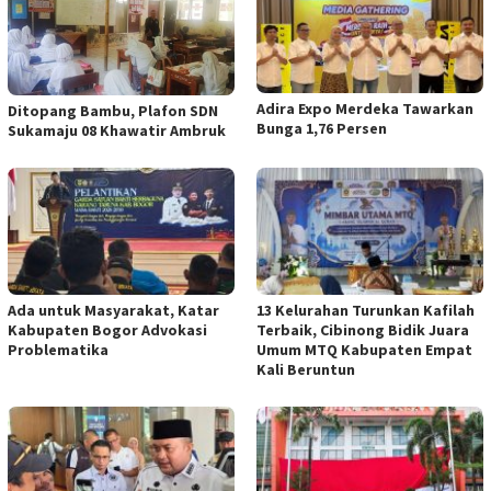
Adira Expo Merdeka Tawarkan
Ditopang Bambu, Plafon SDN
Bunga 1,76 Persen
Sukamaju 08 Khawatir Ambruk
Ada untuk Masyarakat, Katar
13 Kelurahan Turunkan Kafilah
Kabupaten Bogor Advokasi
Terbaik, Cibinong Bidik Juara
Problematika
Umum MTQ Kabupaten Empat
Kali Beruntun