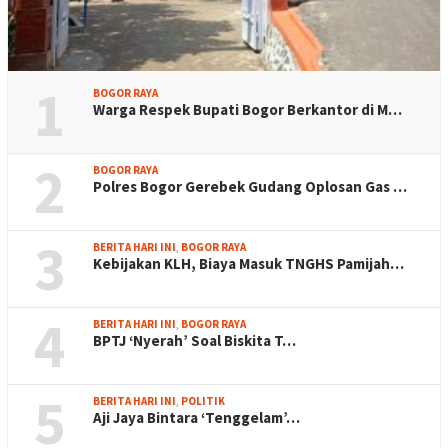
1
BOGOR RAYA
Warga Respek Bupati Bogor Berkantor di M…
2
BOGOR RAYA
Polres Bogor Gerebek Gudang Oplosan Gas …
3
BERITA HARI INI
,
BOGOR RAYA
Kebijakan KLH, Biaya Masuk TNGHS Pamijah…
4
BERITA HARI INI
,
BOGOR RAYA
BPTJ ‘Nyerah’ Soal Biskita T…
5
BERITA HARI INI
,
POLITIK
Aji Jaya Bintara ‘Tenggelam’…