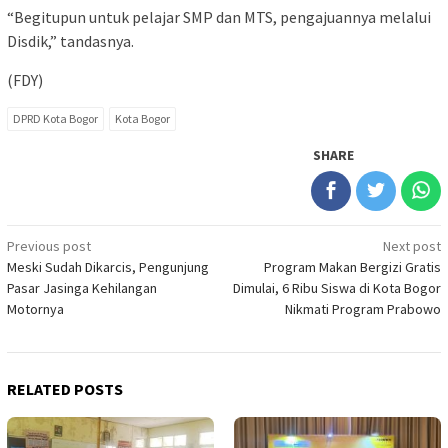
“Begitupun untuk pelajar SMP dan MTS, pengajuannya melalui
Disdik,” tandasnya.
(FDY)
DPRD Kota Bogor
Kota Bogor
SHARE
Post
Previous post
Next post
Meski Sudah Dikarcis, Pengunjung
Program Makan Bergizi Gratis
navigation
Pasar Jasinga Kehilangan
Dimulai, 6 Ribu Siswa di Kota Bogor
Motornya
Nikmati Program Prabowo
RELATED POSTS