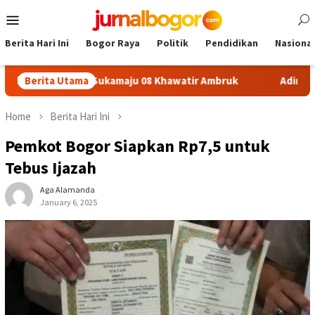
Skip
Mobile
to
Menu
content
Berita Hari Ini
Bogor Raya
Politik
Pendidikan
Nasional
fon SDN Sukamaju 08 Khawatir Ambruk
Berita Utama
Adira Expo Merde
Home
Berita Hari Ini
Pemkot Bogor Siapkan Rp7,5 untuk
Tebus Ijazah
Aga Alamanda
January 6, 2025