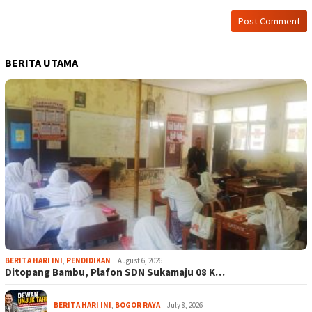
BERITA UTAMA
BERITA HARI INI
,
PENDIDIKAN
August 6, 2026
Ditopang Bambu, Plafon SDN Sukamaju 08 K…
BERITA HARI INI
,
BOGOR RAYA
July 8, 2026